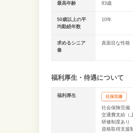
最高年齢
83歳
50歳以上の平
10年
均勤続年数
求めるシニア
真面目な性格
像
ガッツがある
協調性がある
明るいタイプ
新しい事を学
福利厚生・待遇について
責任感がある
福利厚生
社保完備
社会保険完備
交通費支給（上限
研修制度あり
資格取得支援