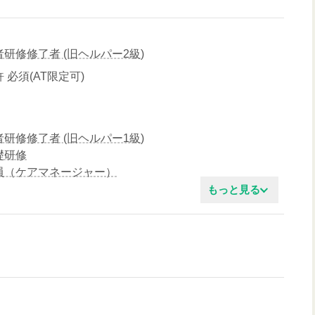
研修修了者 (旧ヘルパー2級)
 必須(AT限定可)
研修修了者 (旧ヘルパー1級)
礎研修
員（ケアマネージャー）
もっと見る