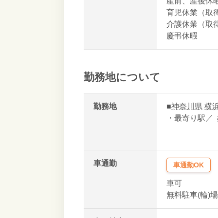
産前、産後休
育児休業（取
介護休業（取
慶弔休暇
勤務地について
勤務地
■
神奈川県
横
・最寄り駅／
車通勤
車通勤OK
車可
無料駐車(輪)