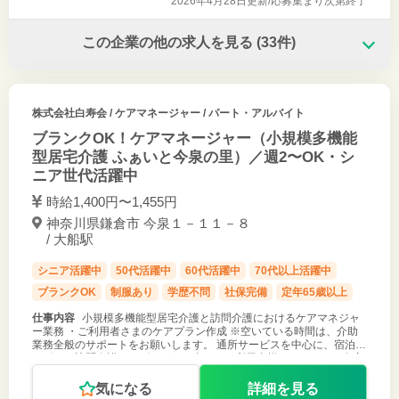
2026年4月28日更新/
応募集まり次第終了
この企業の他の求人を見る
(33件)
株式会社白寿会
/ ケアマネージャー / パート・アルバイト
ブランクOK！ケアマネージャー（小規模多機能
型居宅介護 ふぁいと今泉の里）／週2〜OK・シ
ニア世代活躍中
時給1,400円〜1,455円
神奈川県鎌倉市 今泉１－１１－８
/ 大船駅
シニア活躍中
50代活躍中
60代活躍中
70代以上活躍中
ブランクOK
制服あり
学歴不問
社保完備
定年65歳以上
仕事内容
小規模多機能型居宅介護と訪問介護におけるケアマネジャ
ー業務 ・ご利用者さまのケアプラン作成 ※空いている時間は、介助
業務全般のサポートをお願いします。 通所サービスを中心に、宿泊サ
ービス・訪問介護サービスを組み合わせ、利用者様がいつまでも自宅
で生活できるようサ
気になる
詳細を見る