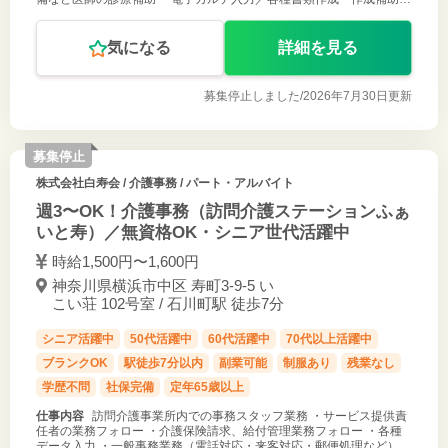
・訪問診療スケジュール作成、訪問先事業所への連絡調整 ・備品管理
・電話対応 な
気になる
詳細を見る
募集停止しました/
2026年7月30日更新
募集停止
株式会社白寿会
/ 介護事務 / パート・アルバイト
週3〜OK！介護事務（訪問介護ステーションふぁ
いと寿）／無資格OK・シニア世代活躍中
時給1,500円〜1,600円
神奈川県横浜市中区 寿町3-9-5 い
こい荘 102号室 / 石川町駅 徒歩7分
シニア活躍中
50代活躍中
60代活躍中
70代以上活躍中
ブランクOK
駅徒歩7分以内
副業可能
制服あり
残業なし
学歴不問
社保完備
定年65歳以上
仕事内容
訪問介護事業所内での事務スタッフ業務 ・サービス提供責
任者の業務フォロー ・介護保険請求、給付管理業務フォロー ・各種
データ入力 ・一般事務業務（電話対応・来客対応・郵便処理など）