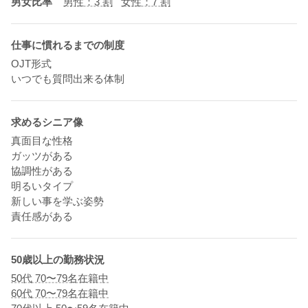
男女比率
男性：3 割
女性：7 割
仕事に慣れるまでの制度
OJT形式
いつでも質問出来る体制
求めるシニア像
真面目な性格
ガッツがある
協調性がある
明るいタイプ
新しい事を学ぶ姿勢
責任感がある
50歳以上の勤務状況
50代 70〜79名在籍中
60代 70〜79名在籍中