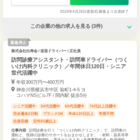
2026年4月28日更新/
応募集まり次第終了
この企業の他の求人を見る
(3件)
募集停止
株式会社白寿会
/ 送迎ドライバー / 正社員
訪問診療アシスタント・訪問車ドライバー（つく
いけ内科クリニック）／年間休日120日・シニア
世代活躍中
年収300万円〜400万円
神奈川県横浜市中区 翁町1-4-5 ヨ
コハマNSビル7F / 関内駅 徒歩5分
シニア活躍中
50代活躍中
60代活躍中
70代以上活躍中
完全週休2日制
ブランクOK
年休120日以上
学歴不問
社保完備
定年65歳以上
仕事内容
訪問診療を行う「つくいけ内科クリニック」で、訪問車の
運転と、医師の診療のサポートをおまかせします。 ・材料・器具等準
備など医師の診療補助 ・電子カルテ入力／各種書類作成・作成補助