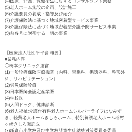
(4)医療、介護、保健衛生に対するコンサルタント業務
(5)老人ホーム施設の企画、設計施工
(6)介護要員の養成・指導及び紹介
(7)介護保険法に基づく地域密着型サービス事業
(8)介護保険法に基づく地域密着型介護予防サービス事業
(9)前各号に附帯する一切の事業
【医療法人社団平平會 概要】
■業務内容
◯橋本クリニック運営
(1)一般診療保険医療機関（内科、胃腸科、循環器科、整形外
科、リハビリテーション）
(2)労災保険診療
(3)日本医師会認定産業医
(4)学校医
(5)人間ドック、健康診断
(6)老人福祉:介護付有料老人ホームシルバーライフはなみず
き、軽費老人ホームきしろホーム、特別養護老人ホーム稲村
ヶ崎きしろ嘱託医
(7)鎌倉市小学校及び中学校児童生徒結核対策委員会委員