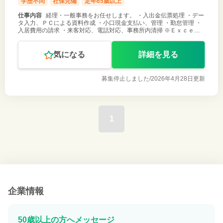
学歴不問
社保完備
定年65歳以上
仕事内容
経理・一般事務をお任せします。 ・入出金伝票処理 ・デー
タ入力、ＰＣによる資料作成 ・小口現金支払い、管理 ・勤怠管理 ・
入居費用の請求 ・来客対応、電話対応、事務所内清掃 ※Ｅｘｃｅｌ
表計算などの基本操作ができることが必須となります。 ご応募お待ち
しておりま
気になる
詳細を見る
募集停止しました/
2026年4月28日更新
1
企業情報
50歳以上の方へメッセージ