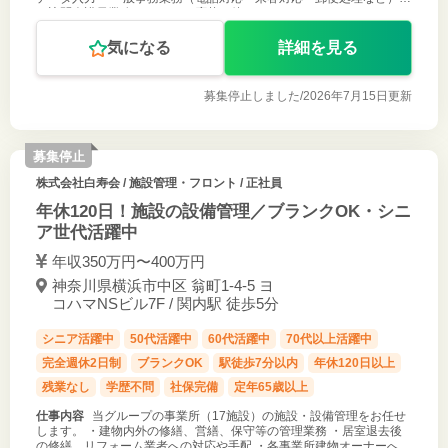
・訪問介護員業務フォロー ご応募お待ちしております。
気になる
詳細を見る
募集停止しました/
2026年7月15日更新
募集停止
株式会社白寿会
/ 施設管理・フロント / 正社員
年休120日！施設の設備管理／ブランクOK・シニ
ア世代活躍中
年収350万円〜400万円
神奈川県横浜市中区 翁町1-4-5 ヨ
コハマNSビル7F / 関内駅 徒歩5分
シニア活躍中
50代活躍中
60代活躍中
70代以上活躍中
完全週休2日制
ブランクOK
駅徒歩7分以内
年休120日以上
残業なし
学歴不問
社保完備
定年65歳以上
仕事内容
当グループの事業所（17施設）の施設・設備管理をお任せ
します。 ・建物内外の修繕、営繕、保守等の管理業務 ・居室退去後
の修繕、リフォーム業者への対応や手配 ・各事業所建物オーナーへの