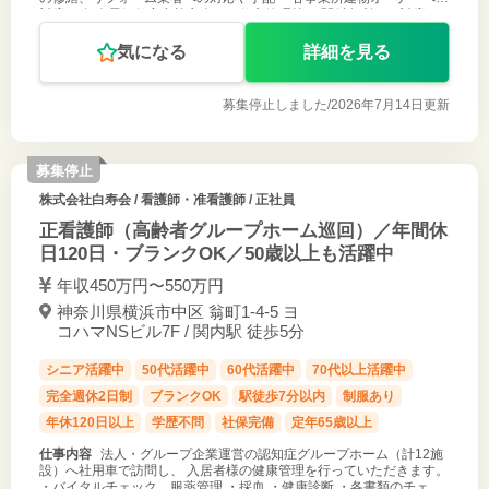
対応 ・年次電気保安点検立会いの保守管理等 ・関係各所への対応 ・
統括本部業務
気になる
詳細を見る
募集停止しました/
2026年7月14日更新
募集停止
株式会社白寿会
/ 看護師・准看護師 / 正社員
正看護師（高齢者グループホーム巡回）／年間休
日120日・ブランクOK／50歳以上も活躍中
年収450万円〜550万円
神奈川県横浜市中区 翁町1-4-5 ヨ
コハマNSビル7F / 関内駅 徒歩5分
シニア活躍中
50代活躍中
60代活躍中
70代以上活躍中
完全週休2日制
ブランクOK
駅徒歩7分以内
制服あり
年休120日以上
学歴不問
社保完備
定年65歳以上
仕事内容
法人・グループ企業運営の認知症グループホーム（計12施
設）へ社用車で訪問し、 入居者様の健康管理を行っていただきます。
・バイタルチェック、服薬管理 ・採血 ・健康診断 ・各書類のチェッ