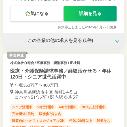
ク ・介護スタッフへのアドバイス ・医療廃棄物管理等 ・ドクターの
往診サポ
気になる
詳細を見る
募集停止しました/
2026年5月22日更新
この企業の他の求人を見る
(1件)
募集停止
株式会社白寿会
/ 医療事務・調剤事務 / 正社員
医療・介護保険請求事務／経験活かせる・年休
120日・シニア世代活躍中
年収350万円〜400万円
神奈川県横浜市中区 翁町1-4-5 ヨ
コハマNSビル7F / 関内駅 徒歩5分
シニア活躍中
50代活躍中
60代活躍中
70代以上活躍中
完全週休2日制
駅徒歩7分以内
服装自由・オフィスカジュアルOK
年休120日以上
残業なし