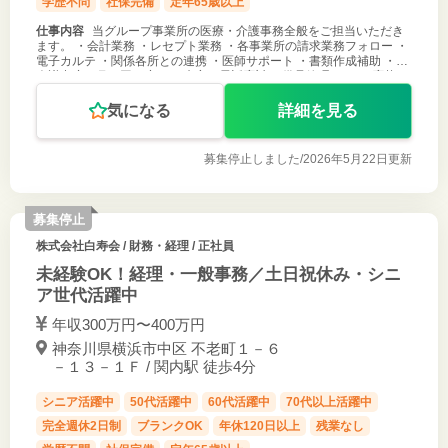
学歴不問
社保完備
定年65歳以上
仕事内容
当グループ事業所の医療・介護事務全般をご担当いただき
ます。 ・会計業務 ・レセプト業務 ・各事業所の請求業務フォロー ・
電子カルテ ・関係各所との連携 ・医師サポート ・書類作成補助 ・各
会議出席（月２回程度） ・来客・電話応対 ・備品管理 など ご応募お
待ち
気になる
詳細を見る
募集停止しました/
2026年5月22日更新
募集停止
株式会社白寿会
/ 財務・経理 / 正社員
未経験OK！経理・一般事務／土日祝休み・シニ
ア世代活躍中
年収300万円〜400万円
神奈川県横浜市中区 不老町１－６
－１３－１Ｆ / 関内駅 徒歩4分
シニア活躍中
50代活躍中
60代活躍中
70代以上活躍中
完全週休2日制
ブランクOK
年休120日以上
残業なし