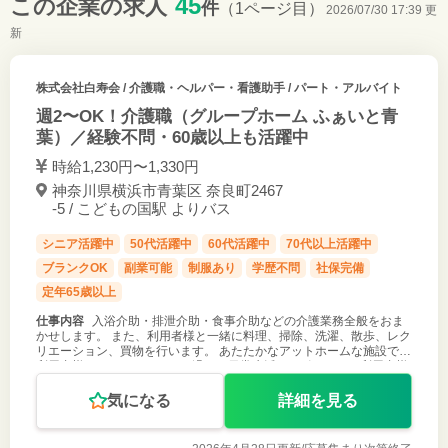
45
この企業の求人
件
（1ページ目）
2026/07/30 17:39 更
新
株式会社白寿会
/ 介護職・ヘルパー・看護助手 / パート・アルバイト
週2〜OK！介護職（グループホーム ふぁいと青
葉）／経験不問・60歳以上も活躍中
時給1,230円〜1,330円
神奈川県横浜市青葉区 奈良町2467
-5 / こどもの国駅 よりバス
シニア活躍中
50代活躍中
60代活躍中
70代以上活躍中
ブランクOK
副業可能
制服あり
学歴不問
社保完備
定年65歳以上
仕事内容
入浴介助・排泄介助・食事介助などの介護業務全般をおま
かせします。 また、利用者様と一緒に料理、掃除、洗濯、散歩、レク
リエーション、買物を行います。 あたたかなアットホームな施設で、
利用者様といっしょになって過ごし日常生活をサポートし、利用者様
の残存能力の維持を
気になる
詳細を見る