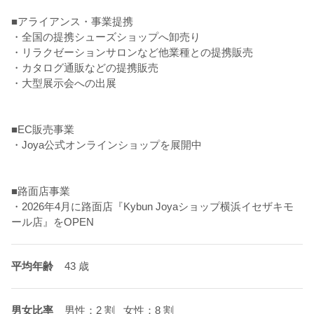
■アライアンス・事業提携
・全国の提携シューズショップへ卸売り
・リラクゼーションサロンなど他業種との提携販売
・カタログ通販などの提携販売
・大型展示会への出展
■EC販売事業
・Joya公式オンラインショップを展開中
■路面店事業
・2026年4月に路面店『Kybun Joyaショップ横浜イセザキモ
ール店』をOPEN
平均年齢
43 歳
男女比率
男性：2 割
女性：8 割