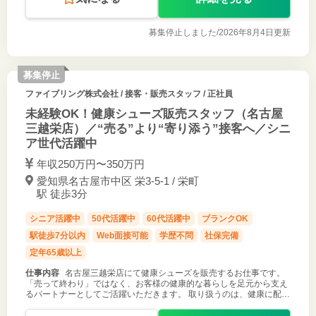
募集停止しました/
2026年8月4日更新
募集停止
ファイブリング株式会社
/ 接客・販売スタッフ / 正社員
未経験OK！健康シューズ販売スタッフ（名古屋
三越栄店）／“売る”より“寄り添う”接客へ／シニ
ア世代活躍中
年収250万円〜350万円
愛知県名古屋市中区 栄3-5-1 / 栄町
駅 徒歩3分
シニア活躍中
50代活躍中
60代活躍中
ブランクOK
駅徒歩7分以内
Web面接可能
学歴不問
社保完備
定年65歳以上
仕事内容
名古屋三越栄店にて健康シューズを販売するお仕事です。
「売って終わり」ではなく、お客様の健康的な暮らしを足元から支え
るパートナーとしてご活躍いただきます。 取り扱うのは、健康に配慮
したスイス生まれのシューズブランド『Joya』。 特許も取得してい
る5層からなる