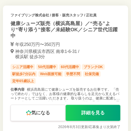
ファイブリング株式会社
/ 接客・販売スタッフ / 正社員
健康シューズ販売（横浜髙島屋）／“売る”よ
り“寄り添う”接客／未経験OK／シニア世代活躍
中
年収250万円〜350万円
神奈川県横浜市西区 南幸1-6-31 /
横浜駅 徒歩3分
シニア活躍中
50代活躍中
60代活躍中
ブランクOK
駅徒歩7分以内
Web面接可能
学歴不問
社保完備
定年65歳以上
仕事内容
横浜髙島屋にて健康シューズを販売するお仕事です。 「売
って終わり」ではなく、お客様の健康的な暮らしを足元から支えるパ
ートナーとしてご活躍いただきます。 取り扱うのは、健康に配慮した
スイス生まれのシューズブランド『Joya』。 特許も取得している5層
からなるソー
気になる
詳細を見る
2026年8月3日更新/
応募集まり次第終了