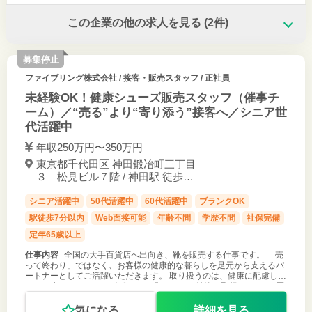
この企業の他の求人を見る
(2件)
募集停止
ファイブリング株式会社
/ 接客・販売スタッフ / 正社員
未経験OK！健康シューズ販売スタッフ（催事チ
ーム）／“売る”より“寄り添う”接客へ／シニア世
代活躍中
年収250万円〜350万円
東京都千代田区 神田鍛冶町三丁目
３ 松見ビル７階 / 神田駅 徒歩2
分
シニア活躍中
50代活躍中
60代活躍中
ブランクOK
駅徒歩7分以内
Web面接可能
年齢不問
学歴不問
社保完備
定年65歳以上
仕事内容
全国の大手百貨店へ出向き、靴を販売する仕事です。 「売
って終わり」ではなく、お客様の健康的な暮らしを足元から支えるパ
ートナーとしてご活躍いただきます。 取り扱うのは、健康に配慮した
スイス生まれのシューズブランド『Joya』。 特許も取得している5層
からなるソー
気になる
詳細を見る