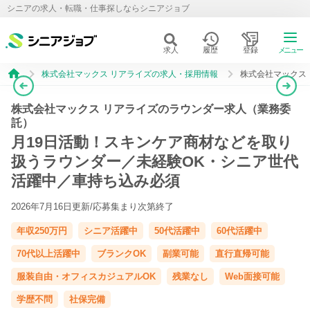
シニアの求人・転職・仕事探しならシニアジョブ
求人
履歴
登録
メニュー
株式会社マックス リアライズの求人・採用情報
株式会社マックス
株式会社マックス リアライズのラウンダー求人（業務委
託）
月19日活動！スキンケア商材などを取り
扱うラウンダー／未経験OK・シニア世代
活躍中／車持ち込み必須
2026年7月16日更新/
応募集まり次第終了
年収250万円
シニア活躍中
50代活躍中
60代活躍中
70代以上活躍中
ブランクOK
副業可能
直行直帰可能
服装自由・オフィスカジュアルOK
残業なし
Web面接可能
学歴不問
社保完備