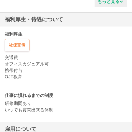
真面目な性格
もっと見る
ガッツがある
協調性がある
福利厚生・待遇について
明るいタイプ
新しい事を学ぶ姿勢
清潔感がある
福利厚生
責任感がある
社保完備
交通費
オフィスカジュアル可
携帯付与
OJT教育
仕事に慣れるまでの制度
研修期間あり
いつでも質問出来る体制
雇用について