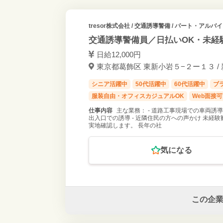
tresor株式会社
/ 交通誘導警備 / パート・アルバ
交通誘導警備員／日払いOK・未経
日給12,000円
東京都葛飾区 東新小岩５−２ー１３ /
シニア活躍中
50代活躍中
60代活躍中
ブ
服装自由・オフィスカジュアルOK
Web面接
仕事内容
主な業務： - 道路工事現場での車両誘導
出入口での誘導 - 近隣住民の方への声かけ 未
実地確認します。 長年の社
気になる
この企