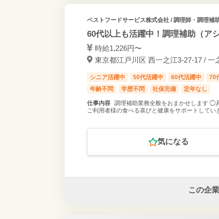
ベストフードサービス株式会社
/ 調理師・調理補
60代以上も活躍中！調理補助（ア
時給1,226円〜
東京都江戸川区 西一之江3-27-17 / 
シニア活躍中
50代活躍中
60代活躍中
7
年齢不問
学歴不問
社保完備
定年なし
仕事内容
調理補助業務全般をおまかせします ◯
ご利用者様の食べる喜びと健康をサポートしてい
気になる
この企