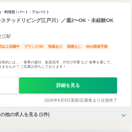
助・料理長 / パート・アルバイト
システッドリビング江戸川）／週2〜OK・未経験OK
一之江駅
0代以上活躍中
ブランクOK
制服あり
残業なし
Web面接可能
具体的には… ・食事の盛付、食器洗浄、片付け作業 など 食事を通して、
きませんか？ ご応募お待ちしております！
詳細を見る
2026年6月9日更新/
応募集まり次第終了
業の他の求人を見る
(1件)