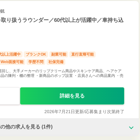
委託
を取り扱うラウンダー／60代以上が活躍中／車持ち込
0代以上活躍中
ブランクOK
副業可能
直行直帰可能
Web面接可能
学歴不問
社保完備
巡回し、大手メーカーのリップクリーム商品やスキンケア商品、ヘアケア
商品の陳列・棚の整理 ・新商品のポップ設置 ・店員さんへの商品案内 ・売
詳細を見る
2026年7月21日更新/
応募集まり次第終了
業の他の求人を見る
(1件)