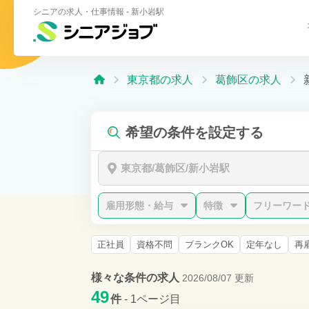
シニアの求人・仕事情報 - 新小岩駅
東京都の求人
葛飾区の求人
希望の条件を設定する
東京都/葛飾区/新小岩駅
雇用形態・給与
特徴
フリーワー
正社員
資格不問
ブランクOK
定年なし
再
様々な条件の求人
2026/08/07 更新
49
件
- 1ページ目