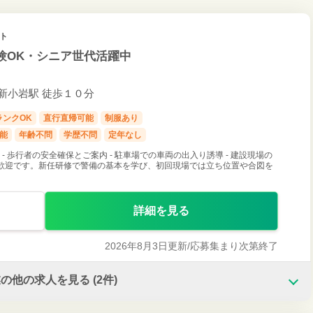
イト
験OK・シニア世代活躍中
 新小岩駅 徒歩１０分
ランクOK
直行直帰可能
制服あり
可能
年齢不問
学歴不問
定年なし
 - 歩行者の安全確保とご案内 - 駐車場での車両の出入り誘導 - 建設現場の
経験歓迎です。新任研修で警備の基本を学び、初回現場では立ち位置や合図を
詳細を見る
2026年8月3日更新/
応募集まり次第終了
業の他の求人を見る
(2件)