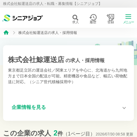
株式会社鯨運送店の求人・転職・募集情報【シニアジョブ】
求人
履歴
登録
メニュー
株式会社鯨運送店の求人・採用情報
株式会社鯨運送店
の求人・採用情報
東京都足立区の運送会社／関東エリアを中心に、北海道から九州地
方まで日本全国の配送が可能。精密機器や食品など、幅広い荷物配
送に対応。（シニア世代積極採用中）
企業情報を見る
2
この企業の求人
件
（1ページ目）
2026/07/30 08:58 更新