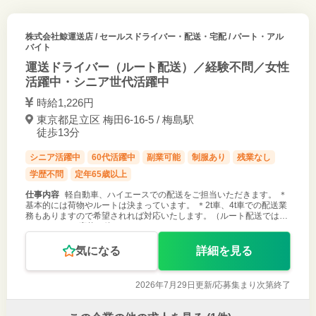
株式会社鯨運送店
/ セールスドライバー・配送・宅配 / パート・アル
バイト
運送ドライバー（ルート配送）／経験不問／女性
活躍中・シニア世代活躍中
時給1,226円
東京都足立区 梅田6-16-5 / 梅島駅
徒歩13分
シニア活躍中
60代活躍中
副業可能
制服あり
残業なし
学歴不問
定年65歳以上
仕事内容
軽自動車、ハイエースでの配送をご担当いただきます。 ＊
基本的には荷物やルートは決まっています。 ＊2t車、4t車での配送業
務もありますので希望されれば対応いたします。（ルート配送ではあ
りません） ご応募お待ちしております。
気になる
詳細を見る
2026年7月29日更新/
応募集まり次第終了