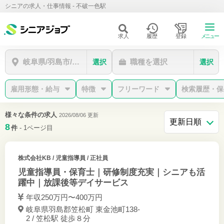
シニアの求人・仕事情報 - 不破一色駅
求人
履歴
登録
メニュー
岐阜県/羽島市/不破一色駅
職種を選択
選択
選択
雇用形態・給与
特徴
フリーワード
検索履歴・保
様々な条件の求人
2026/08/06 更新
8
件
- 1ページ目
株式会社KB
/ 児童指導員 / 正社員
児童指導員・保育士｜研修制度充実｜シニアも活
躍中｜放課後等デイサービス
年収250万円〜400万円
岐阜県羽島郡笠松町 東金池町138-
2 / 笠松駅 徒歩８分