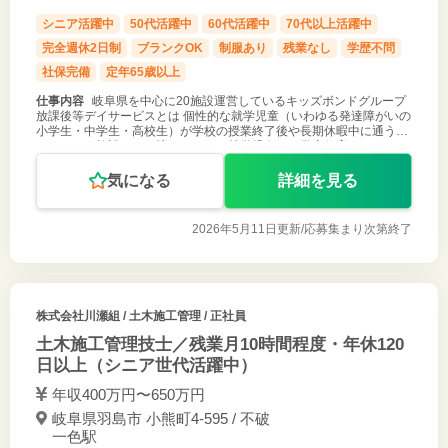
シニア活躍中
50代活躍中
60代活躍中
70代以上活躍中
完全週休2日制
ブランクOK
制服あり
残業なし
学歴不問
社保完備
定年65歳以上
仕事内容
岐阜県を中心に20施設運営しているキッズボンドグループ
放課後等デイサービスとは 個性的な就学児童（いわゆる発達障がいの
小学生・中学生・高校生）が学校の授業終了後や長期休暇中に通うこ
とのできる施設です。障がいのある就学児向けの学童保育のようなサ
ービスです。 障
気になる
詳細を見る
2026年5月11日更新/
応募集まり次第終了
株式会社川瀬組
/ 土木施工管理 / 正社員
土木施工管理技士／残業月10時間程度・年休120
日以上（シニア世代活躍中）
年収400万円〜650万円
岐阜県羽島市 小熊町4-595 / 不破
一色駅