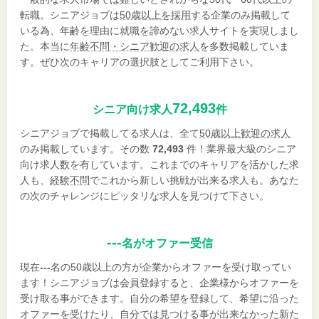
転職。シニアジョブは
50歳以上を採用
する企業のみ掲載して
いる為、年齢を理由に就職を諦めない求人サイトを実現しまし
た。本当に
年齢不問・シニア歓迎の求人
を多数掲載していま
す。ぜひ次のキャリアの選択肢としてご利用下さい。
72,493
シニア向け求人
件
シニアジョブで掲載してる求人は、全て
50歳以上歓迎の求人
のみ掲載しています。その数
72,493
件！業界最大級のシニア
向け求人数を有しています。これまでのキャリアを活かした求
人も、
経験不問
でこれから新しい挑戦が出来る求人も。あなた
の次のチャレンジにピッタリな求人を見つけて下さい。
---
名がオファー受信
現在
---
名の50歳以上の方が企業からオファーを受け取ってい
ます！シニアジョブは会員登録すると、企業様からオファーを
受け取る事ができます。自分の希望を登録して、希望に沿った
オファーを受けたり、自分では見つける事が出来なかった新た