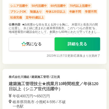
シニア活躍中
50代活躍中
60代活躍中
70代以上活躍中
ブランクOK
制服あり
年休120日以上
年齢不問
学歴不問
社保完備
定年65歳以上
仕事内容
■自然豊かな街を支える誇りを胸に。 木曽川と長良川の間
に位置し、水と緑に恵まれた岐阜県羽島市。この“いつもの景色”を、
地域密着型の建設会社として、創業から60年にわたり守ってきまし
た。手がけるのは、9割が国・県・市が依頼元の官公庁案件。長年の
実績と安定した基盤
気になる
詳細を見る
2023年11月7日更新/
応募集まり次第終了
株式会社川瀬組
/ 建築施工管理 / 正社員
建築施工管理技士★残業月10時間程度／年休120
日以上（シニア世代活躍中）
年収400万円〜650万円
岐阜県羽島市 小熊町4-595 / 不破
一色駅