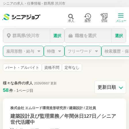
シニアの求人・仕事情報 - 群馬県 渋川市
求人
履歴
登録
メニュー
群馬県/渋川市
職種を選択
選択
選択
雇用形態・給与
特徴
フリーワード
検索履歴・保
パート・アルバイト
資格不問
定年なし
様々な条件の求人
2026/08/07 更新
58
件
- 1ページ目
株式会社 エムロード環境造形研究所
/ 建築設計 / 正社員
建築設計及び監理業務／年間休日127日／シニア
世代活躍中