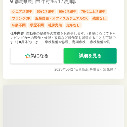
群馬県渋川市 中村755-1 / 渋川駅
シニア活躍中
50代活躍中
60代活躍中
70代以上活躍中
ブランクOK
服装自由・オフィスカジュアルOK
残業なし
年齢不問
学歴不問
社保完備
定年なし
仕事内容
自動車の整備等の業務をお任せします。(希望に応じてキャ
ンピングカーの製作・修理・改造など軽作業を習得することも可能で
す！) ■具体的には... ・車検整備や修理、定期点検 ・点検整備や洗車
オイル交換など ＊アピールポイント等 ＊残業なし、職場環境がよい
＊長期
気になる
詳細を見る
2025年5月27日更新/
応募集まり次第終了