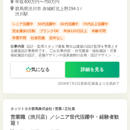
年収400万円〜750万円
群馬県渋川市 赤城町北上野294-1 /
渋川駅
シニア活躍中
50代活躍中
60代活躍中
70代以上活躍中
完全週休2日制
ブランクOK
年休120日以上
年齢不問
学歴不問
社保完備
定年なし
仕事内容
設計・監理スタッフ募集 弊社は建築の設計監理を専業とす
る建築設計事務所です。 ◯お仕事内容 ・住宅建築・福祉施設・児童
福祉施設の設計、店舗デザインや温泉旅館の企画・設計デザイン ・工
事段階での工事監理業務 など ご応募お待ちしております。
気になる
詳細を見る
2026年7月2日更新/
応募集まり次第終了
ネッツトヨタ群馬株式会社
/ 営業 / 正社員
営業職（渋川店）／シニア世代活躍中・経験者歓
迎！