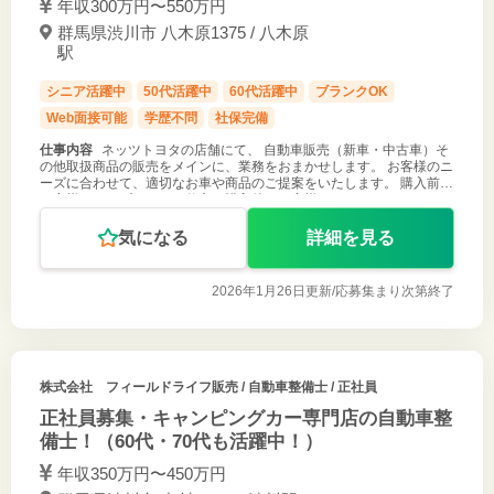
年収300万円〜550万円
群馬県渋川市 八木原1375 / 八木原
駅
シニア活躍中
50代活躍中
60代活躍中
ブランクOK
Web面接可能
学歴不問
社保完備
仕事内容
ネッツトヨタの店舗にて、 自動車販売（新車・中古車）そ
の他取扱商品の販売をメインに、業務をおまかせします。 お客様のニ
ーズに合わせて、適切なお車や商品のご提案をいたします。 購入前の
お客様へのアプローチの仕方、購入後のお客様へのアフターフォロー
など、お客様ひと
気になる
詳細を見る
2026年1月26日更新/
応募集まり次第終了
株式会社 フィールドライフ販売
/ 自動車整備士 / 正社員
正社員募集・キャンピングカー専門店の自動車整
備士！（60代・70代も活躍中！）
年収350万円〜450万円