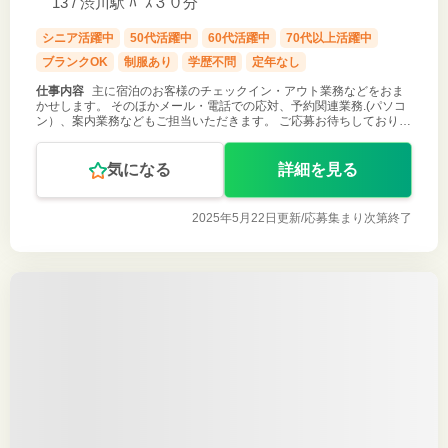
13 / 渋川駅 ﾊﾞｽ３０分
シニア活躍中
50代活躍中
60代活躍中
70代以上活躍中
ブランクOK
制服あり
学歴不問
定年なし
仕事内容
主に宿泊のお客様のチェックイン・アウト業務などをおま
かせします。 そのほかメール・電話での応対、予約関連業務.(パソコ
ン）、案内業務などもご担当いただきます。 ご応募お待ちしておりま
す！
気になる
詳細を見る
2025年5月22日更新/
応募集まり次第終了