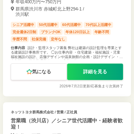
年収400万円〜750万円
群馬県渋川市 赤城町北上野294-1 /
渋川駅
シニア活躍中
50代活躍中
60代活躍中
70代以上活躍中
完全週休2日制
ブランクOK
年休120日以上
年齢不問
学歴不問
社保完備
定年なし
仕事内容
設計・監理スタッフ募集 弊社は建築の設計監理を専業とす
る建築設計事務所です。 ◯お仕事内容 ・住宅建築・福祉施設・児童
福祉施設の設計、店舗デザインや温泉旅館の企画・設計デザイン ・工
事段階での工事監理業務 など ご応募お待ちしております。
気になる
詳細を見る
2026年7月2日更新/
応募集まり次第終了
ネッツトヨタ群馬株式会社
/ 営業 / 正社員
営業職（渋川店）／シニア世代活躍中・経験者歓
迎！