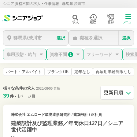
シニア 資格不問の求人・仕事情報 - 群馬県 渋川市
求人
履歴
登録
メニュー
群馬県/渋川市
職種を選択
選択
選択
雇用形態・給与
資格不問
フリーワード
検索
1
パート・アルバイト
ブランクOK
定年なし
再雇用年齢制限なし
様々な条件の求人
2026/08/06 更新
39
件
- 1ページ目
株式会社 エムロード環境造形研究所
/ 建築設計 / 正社員
建築設計及び監理業務／年間休日127日／シニア
世代活躍中