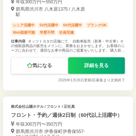
年収300万円〜550万円
群馬県渋川市 八木原1375 / 八木原
駅
シニア活躍中
50代活躍中
60代活躍中
ブランクOK
Web面接可能
学歴不問
社保完備
仕事内容
ネッツトヨタの店舗にて、 自動車販売（新車・中古車）そ
の他取扱商品の販売をメインに、業務をおまかせします。 お客様のニ
ーズに合わせて、適切なお車や商品のご提案をいたします。 購入前の
お客様へのアプローチの仕方、購入後のお客様へのアフターフォロー
など、お客様ひと
気になる
詳細を見る
2026年1月26日更新/
応募集まり次第終了
株式会社山陽ホテル
/ フロント / 正社員
フロント・予約／週休2日制（60代以上活躍中）
年収300万円〜350万円
群馬県渋川市 伊香保町伊香保557-