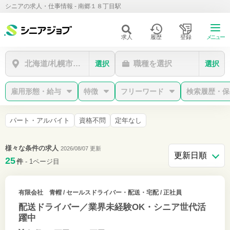
シニアの求人・仕事情報 - 南郷１８丁目駅
求人
履歴
登録
メニュー
北海道/札幌市白石区/南郷１８丁目駅
職種を選択
選択
選択
雇用形態・給与
特徴
フリーワード
検索履歴・保
パート・アルバイト
資格不問
定年なし
様々な条件の求人
2026/08/07 更新
25
件
- 1ページ目
有限会社 青帽
/ セールスドライバー・配送・宅配 / 正社員
配送ドライバー／業界未経験OK・シニア世代活
躍中