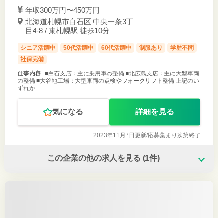
年収300万円〜450万円
北海道札幌市白石区 中央一条3丁
目4-8 / 東札幌駅 徒歩10分
シニア活躍中
50代活躍中
60代活躍中
制服あり
学歴不問
社保完備
仕事内容
■白石支店：主に乗用車の整備 ■北広島支店：主に大型車両
の整備 ■大谷地工場：大型車両の点検やフォークリフト整備 上記のい
ずれか
気になる
詳細を見る
2023年11月7日更新/
応募集まり次第終了
この企業の他の求人を見る
(1件)