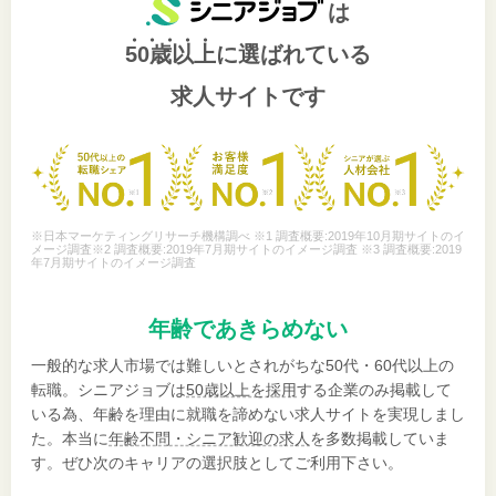
は
50歳以上
に選ばれている
求人サイトです
※日本マーケティングリサーチ機構調べ ※1 調査概要:2019年10月期サイトのイ
メージ調査※2 調査概要:2019年7月期サイトのイメージ調査 ※3 調査概要:2019
年7月期サイトのイメージ調査
年齢であきらめない
一般的な求人市場では難しいとされがちな50代・60代以上の
転職。シニアジョブは
50歳以上を採用
する企業のみ掲載して
いる為、年齢を理由に就職を諦めない求人サイトを実現しまし
た。本当に
年齢不問・シニア歓迎の求人
を多数掲載していま
す。ぜひ次のキャリアの選択肢としてご利用下さい。