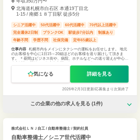
年収350万円〜
北海道札幌市白石区 本通19丁目北
1-15 / 南郷１８丁目駅 徒歩5分
シニア活躍中
50代活躍中
60代活躍中
70代以上活躍中
完全週休2日制
ブランクOK
駅徒歩7分以内
制服あり
年齢不問
学歴不問
社保完備
定年65歳以上
仕事内容
札幌市内をメインにタクシーの運転をお任せします。 地元
のお客様を中心に1日15～20組ほどのお客様を送り届けして頂きま
す。 ＊昼間はビジネス街や、病院、ホテルなどへの送り迎えが中心。
夕方以降は駅前から住宅街方面に向かうことが多くなります。また、
新千歳空港やニセ
気になる
詳細を見る
2026年2月3日更新/
応募集まり次第終了
この企業の他の求人を見る
(1件)
株式会社ＬＮＪ自工
/ 自動車整備士 / 契約社員
自動車整備士／シニア世代活躍中