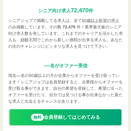
72,470
シニア向け求人
件
シニアジョブで掲載してる求人は、全て
50歳以上歓迎の求人
のみ掲載しています。その数
72,470
件！業界最大級のシニア
向け求人数を有しています。これまでのキャリアを活かした求
人も、
経験不問
でこれから新しい挑戦が出来る求人も。あなた
の次のチャレンジにピッタリな求人を見つけて下さい。
---
名がオファー受信
現在
---
名の50歳以上の方が企業からオファーを受け取ってい
ます！シニアジョブは会員登録すると、企業様からオファーを
受け取る事ができます。自分の希望を登録して、希望に沿った
オファーを受けたり、自分では見つける事が出来なかった新た
な求人と出会えるチャンスがあります。
会員登録してはじめてみる
無料