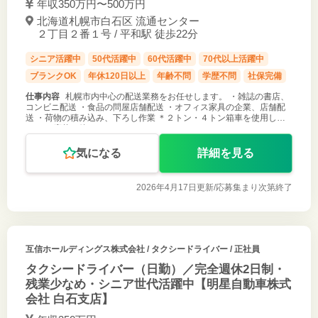
年収350万円〜500万円
北海道札幌市白石区 流通センター
２丁目２番１号 / 平和駅 徒歩22分
シニア活躍中
50代活躍中
60代活躍中
70代以上活躍中
ブランクOK
年休120日以上
年齢不問
学歴不問
社保完備
仕事内容
札幌市内中心の配送業務をお任せします。 ・雑誌の書店、
コンビニ配送 ・食品の問屋店舗配送 ・オフィス家具の企業、店舗配
送 ・荷物の積み込み、下ろし作業 ＊２トン・４トン箱車を使用しま
す。 ご応募お待ちしております。
気になる
詳細を見る
2026年4月17日更新/
応募集まり次第終了
互信ホールディングス株式会社
/ タクシードライバー / 正社員
タクシードライバー（日勤）／完全週休2日制・
残業少なめ・シニア世代活躍中【明星自動車株式
会社 白石支店】