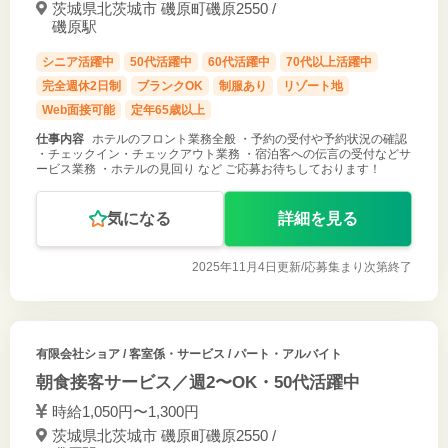
茨城県北茨城市 磯原町磯原2550 /
磯原駅
シニア活躍中
50代活躍中
60代活躍中
70代以上活躍中
完全週休2日制
ブランクOK
制服あり
リゾート地
Web面接可能
定年65歳以上
仕事内容
ホテルのフロント業務全般 ・予約の受付や予約状況の確認
・チェックイン・チェックアウト業務 ・宿泊客への伝言の受付などサ
ービス業務 ・ホテルの見回り など ご応募お待ちしております！
気になる
詳細を見る
2025年11月4日更新/
応募集まり次第終了
有限会社ショア
/ 客室係・サービス / パート・アルバイト
朝食接客サービス／週2〜OK・50代活躍中
時給1,050円〜1,300円
茨城県北茨城市 磯原町磯原2550 /