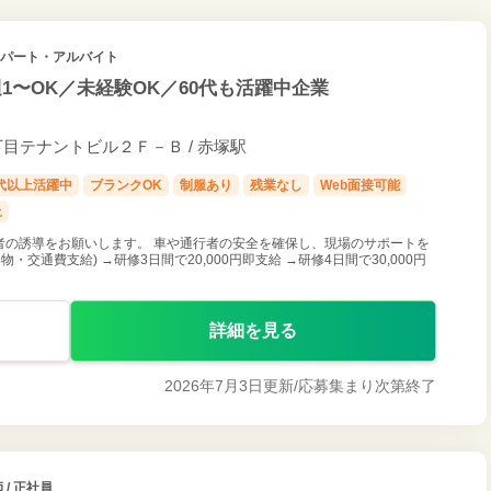
/ パート・アルバイト
〜OK／未経験OK／60代も活躍中企業
１丁目テナントビル２Ｆ－Ｂ / 赤塚駅
0代以上活躍中
ブランクOK
制服あり
残業なし
Web面接可能
上
者の誘導をお願いします。 車や通行者の安全を確保し、現場のサポートを
交通費支給) →研修3日間で20,000円即支給 →研修4日間で30,000円
詳細を見る
2026年7月3日更新/
応募集まり次第終了
 / 正社員