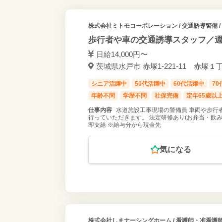
株式会社ミトモコーポレーション
/ 交通誘導警備 
歩行者や車の交通誘導スタッフ／週1
日給14,000円〜
茨城県水戸市 赤塚1-221-11 赤塚
シニア活躍中
50代活躍中
60代活躍中
7
年齢不問
学歴不問
社保完備
定年65歳以
仕事内容
水道施設工事現場の警備員 車両や歩行
行っていただきます。 法定研修あり(お弁当・飲み物・
即支給 ※給与分から現金先
気になる
株式会社しまナーシングホーム
/ 看護師・准看護師