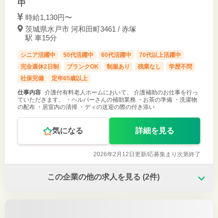
中
時給1,130円〜
茨城県水戸市 河和田町3461 / 赤塚
駅 車15分
シニア活躍中
50代活躍中
60代活躍中
70代以上活躍中
完全週休2日制
ブランクOK
制服あり
残業なし
学歴不問
社保完備
定年65歳以上
仕事内容
介護付有料老人ホームにおいて、 介護補助のお仕事を行っ
ていただきます。 ・ヘルパーさんの補助業務 ・お茶の準備 ・洗濯物
の配布 ・居室内の清掃 ・ディの送迎の際の付き添い
気になる
詳細を見る
2026年2月12日更新/
応募集まり次第終了
この企業の他の求人を見る
(2件)