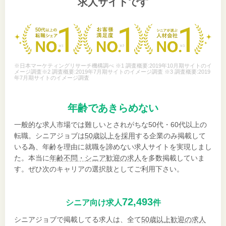
求人サイトです
※日本マーケティングリサーチ機構調べ ※1 調査概要:2019年10月期サイトのイ
メージ調査※2 調査概要:2019年7月期サイトのイメージ調査 ※3 調査概要:2019
年7月期サイトのイメージ調査
年齢であきらめない
一般的な求人市場では難しいとされがちな50代・60代以上の
転職。シニアジョブは
50歳以上を採用
する企業のみ掲載して
いる為、年齢を理由に就職を諦めない求人サイトを実現しまし
た。本当に
年齢不問・シニア歓迎の求人
を多数掲載していま
す。ぜひ次のキャリアの選択肢としてご利用下さい。
72,493
シニア向け求人
件
シニアジョブで掲載してる求人は、全て
50歳以上歓迎の求人