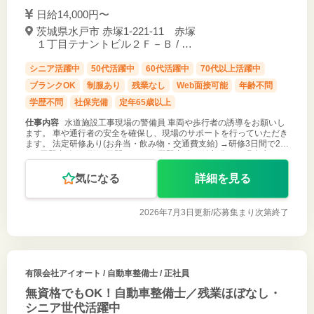
日給14,000円〜
茨城県水戸市 赤塚1-221-11 赤塚
１丁目テナントビル２Ｆ－Ｂ / 赤
塚駅
シニア活躍中
50代活躍中
60代活躍中
70代以上活躍中
ブランクOK
制服あり
残業なし
Web面接可能
年齢不問
学歴不問
社保完備
定年65歳以上
仕事内容
水道施設工事現場の警備員 車両や歩行者の誘導をお願いし
ます。 車や通行者の安全を確保し、現場のサポートを行っていただき
ます。 法定研修あり(お弁当・飲み物・交通費支給) →研修3日間で20,
000円即支給 →研修4日間で30,000円即支給 ※給与分から現金先
気になる
詳細を見る
2026年7月3日更新/
応募集まり次第終了
有限会社アイオート
/ 自動車整備士 / 正社員
無資格でもOK！自動車整備士／残業ほぼなし・
シニア世代活躍中