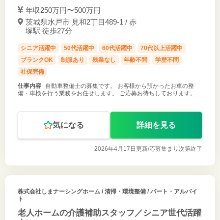
年収250万円〜500万円
茨城県水戸市 見和2丁目489-1 / 赤
塚駅 徒歩27分
シニア活躍中
50代活躍中
60代活躍中
70代以上活躍中
ブランクOK
制服あり
残業なし
年齢不問
学歴不問
社保完備
仕事内容
自動車整備士の募集です。 お客様から預かったお車の整
備・車検を行う業務をお任せします。 ご応募お待ちしております。
気になる
詳細を見る
2026年4月17日更新/
応募集まり次第終了
株式会社しまナーシングホーム
/ 清掃・環境整備 / パート・アルバイ
ト
老人ホームの介護補助スタッフ／シニア世代活躍