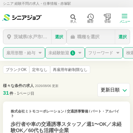
シニア 経験不問の求人・仕事情報 - 赤塚駅
求人
履歴
登録
メニュー
茨城県/水戸市/赤塚駅
職種を選択
選択
選択
雇用形態・給与
未経験歓迎
フリーワード
検
1
ブランクOK
定年なし
再雇用年齢制限なし
様々な条件の求人
2026/08/06 更新
31
件
- 1ページ目
株式会社ミトモコーポレーション
/ 交通誘導警備 / パート・アルバイ
ト
歩行者や車の交通誘導スタッフ／週1〜OK／未経
験OK／60代も活躍中企業