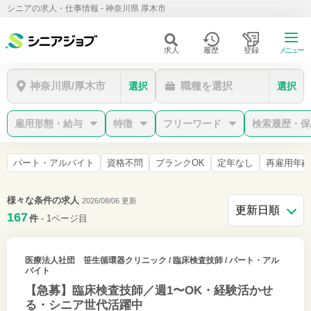
シニアの求人・仕事情報 - 神奈川県 厚木市
求人
履歴
登録
メニュー
神奈川県/厚木市
職種を選択
選択
選択
雇用形態・給与
特徴
フリーワード
検索履歴・保
パート・アルバイト
資格不問
ブランクOK
定年なし
再雇用年齢
様々な条件の求人
2026/08/06 更新
167
件
- 1ページ目
医療法人社団 笹生循環器クリニック
/ 臨床検査技師 / パート・アル
バイト
【急募】臨床検査技師／週1〜OK・経験活かせ
る・シニア世代活躍中