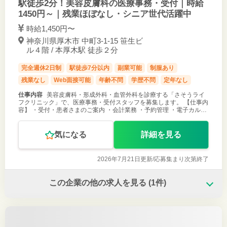
駅徒歩2分！美容皮膚科の医療事務・受付｜時給
1450円～｜残業ほぼなし・シニア世代活躍中
時給1,450円〜
神奈川県厚木市 中町3-1-15 笹生ビ
ル４階 / 本厚木駅 徒歩２分
完全週休2日制
駅徒歩7分以内
副業可能
制服あり
残業なし
Web面接可能
年齢不問
学歴不問
定年なし
仕事内容
美容皮膚科・形成外科・血管外科を診療する「さそうライ
フクリニック」で、医療事務・受付スタッフを募集します。 【仕事内
容】 ・受付・患者さまのご案内 ・会計業務 ・予約管理 ・電子カルテ
入力（M3） ・レセプト業務 ・電話対応 ・院内の簡易清掃 ・掲示
物・案内資
気になる
詳細を見る
2026年7月21日更新/
応募集まり次第終了
この企業の他の求人を見る
(1件)