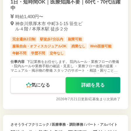
1日・短時間OK｜医療知識不要｜60代・70代活躍
中
時給1,400円〜
神奈川県厚木市 中町3-1-15 笹生ビ
ル４階 / 本厚木駅 徒歩２分
完全週休2日制
駅徒歩7分以内
副業可能
服装自由・オフィスカジュアルOK
残業なし
Web面接可能
年齢不問
学歴不問
定年なし
仕事内容
下記業務をお任せします。 院内ルール・業務フローの整備
・院内ルールや業務手順の確認・見直し ・業務フロー改善の提案 ・
マニュアル・掲示物の整備 スタッフのサポート ・相談・困りごとの
ヒアリング ・コミュニケーション改善のサポート ・必要に応じた面
談やフォロー
気になる
詳細を見る
2026年7月21日更新/
応募集まり次第終了
さそうライフクリニック
/ 医療事務・調剤事務 / パート・アルバイト