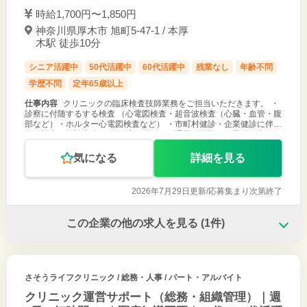
時給1,700円〜1,850円
神奈川県厚木市 旭町5-47-1 / 本厚
木駅 徒歩10分
シニア活躍中
50代活躍中
60代活躍中
残業なし
年齢不問
学歴不問
定年65歳以上
仕事内容
クリニックの臨床検査技師業務をご担当いただきます。 ・
診察に付随するする検査 （心電図検査・超音波検査（心臓・血管・腹
部など）・ホルター心電図検査など） ・市町村健診・企業健診に伴う
各種検査・健診事務 ・その他クリニック運営に付随する業務（各種デ
ータ入力・検査
気になる
詳細を見る
2026年7月29日更新/
応募集まり次第終了
この企業の他の求人を見る
(1件)
さそうライフクリニック
/ 総務・人事 / パート・アルバイト
クリニック運営サポート（総務・組織管理）｜週