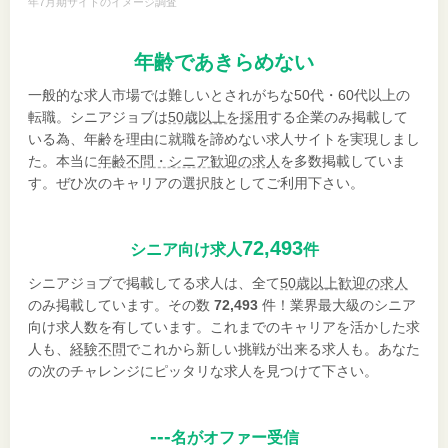
年7月期サイトのイメージ調査
年齢であきらめない
一般的な求人市場では難しいとされがちな50代・60代以上の
転職。シニアジョブは
50歳以上を採用
する企業のみ掲載して
いる為、年齢を理由に就職を諦めない求人サイトを実現しまし
た。本当に
年齢不問・シニア歓迎の求人
を多数掲載していま
す。ぜひ次のキャリアの選択肢としてご利用下さい。
72,493
シニア向け求人
件
シニアジョブで掲載してる求人は、全て
50歳以上歓迎の求人
のみ掲載しています。その数
72,493
件！業界最大級のシニア
向け求人数を有しています。これまでのキャリアを活かした求
人も、
経験不問
でこれから新しい挑戦が出来る求人も。あなた
の次のチャレンジにピッタリな求人を見つけて下さい。
---
名がオファー受信