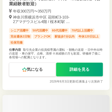
業経験者歓迎）
年収300万円〜350万円
神奈川県横浜市中区 花咲町3-103-
2アマデウスビル4階 / 桜木町駅 徒
歩5分
シニア活躍中
50代活躍中
60代活躍中
70代以上活躍中
完全週休2日制
ブランクOK
駅徒歩7分以内
年休120日以上
社保完備
仕事内容
取引先企業の役員様専属の運転 ・朝晩の送迎 ・日中外出時
の送迎 ・車の保守、点検、清掃 ※未経験の方も歓迎。研修終了後に
各現場への配属となります。
気になる
詳細を見る
2026年8月3日更新/
応募集まり次第終了