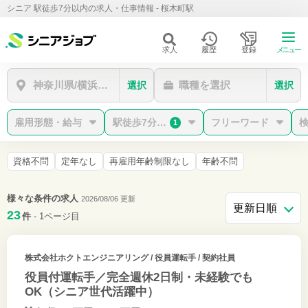
シニア 駅徒歩7分以内の求人・仕事情報 - 桜木町駅
求人
履歴
登録
メニュー
神奈川県/横浜市中区/桜木町駅
職種を選択
選択
選択
雇用形態・給与
駅徒歩7分以内
フリーワード
1
資格不問
定年なし
再雇用年齢制限なし
年齢不問
様々な条件の求人
2026/08/06 更新
23
件
- 1ページ目
株式会社ホクトエンジニアリング
/ 役員運転手 / 契約社員
役員付運転手／完全週休2日制・未経験でも
OK（シニア世代活躍中）