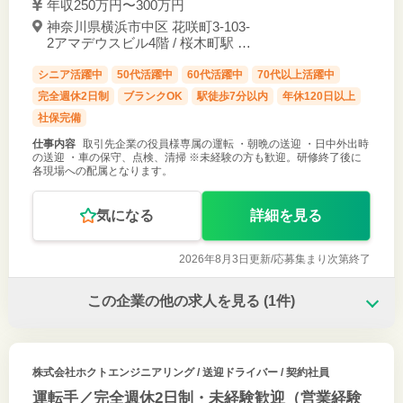
年収250万円〜300万円
神奈川県横浜市中区 花咲町3-103-
2アマデウスビル4階 / 桜木町駅 徒
歩5分
シニア活躍中
50代活躍中
60代活躍中
70代以上活躍中
完全週休2日制
ブランクOK
駅徒歩7分以内
年休120日以上
社保完備
仕事内容
取引先企業の役員様専属の運転 ・朝晩の送迎 ・日中外出時
の送迎 ・車の保守、点検、清掃 ※未経験の方も歓迎。研修終了後に
各現場への配属となります。
気になる
詳細を見る
2026年8月3日更新/
応募集まり次第終了
この企業の他の求人を見る
(1件)
株式会社ホクトエンジニアリング
/ 送迎ドライバー / 契約社員
運転手／完全週休2日制・未経験歓迎（営業経験