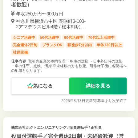
者歓迎）
年収250万円〜300万円
神奈川県横浜市中区 花咲町3-103-
2アマデウスビル4階 / 桜木町駅 徒
歩5分
シニア活躍中
50代活躍中
60代活躍中
70代以上活躍中
完全週休2日制
ブランクOK
駅徒歩7分以内
年休120日以上
社保完備
仕事内容
取引先企業の車両管理 ・朝晩の送迎 ・日中外出時の送迎
・車の保守、点検、清掃 ※未経験の方も歓迎。研修終了後に各現場へ
の配属となります。
気になる
詳細を見る
2026年8月3日更新/
応募集まり次第終了
株式会社ホクトエンジニアリング
/ 役員運転手 / 正社員
役員付運転手／完全週休2日制・未経験歓迎（営