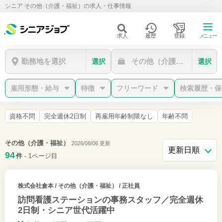
シニア その他（介護・福祉）の求人・仕事情報
求人
履歴
登録
メニュー
勤務地を選択
その他（介護・福祉）
選択
選択
雇用形態・給与
特徴
フリーワード
検索履歴・保
資格不問
完全週休2日制
再雇用年齢制限なし
年齢不問
その他（介護・福祉）
2026/08/06 更新
94
件
- 1ページ目
株式会社倉本
/ その他（介護・福祉） / 正社員
訪問看護ステーションの事務スタッフ／完全週休
2日制・シニア世代活躍中