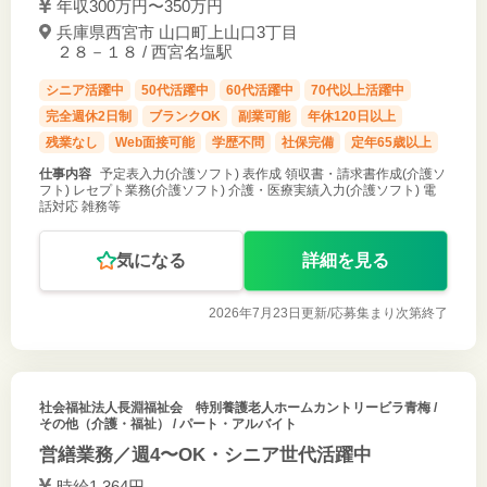
年収300万円〜350万円
兵庫県西宮市 山口町上山口3丁目
２８－１８ / 西宮名塩駅
シニア活躍中
50代活躍中
60代活躍中
70代以上活躍中
完全週休2日制
ブランクOK
副業可能
年休120日以上
残業なし
Web面接可能
学歴不問
社保完備
定年65歳以上
仕事内容
予定表入力(介護ソフト) 表作成 領収書・請求書作成(介護ソ
フト) レセプト業務(介護ソフト) 介護・医療実績入力(介護ソフト) 電
話対応 雑務等
気になる
詳細を見る
2026年7月23日更新/
応募集まり次第終了
社会福祉法人長淵福祉会 特別養護老人ホームカントリービラ青梅
/
その他（介護・福祉） / パート・アルバイト
営繕業務／週4〜OK・シニア世代活躍中
時給1,364円