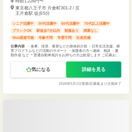
時給1,226円〜
東京都八王子市 片倉町301-2 / 京
王片倉駅 徒歩5分
シニア活躍中
50代活躍中
60代活躍中
70代以上活躍中
ブランクOK
駅徒歩7分以内
制服あり
残業なし
Web面接可能
年齢不問
学歴不問
社保完備
仕事内容
・食事、排泄、着替などの身体的介助 ・日常生活支援、療
育プログラムなどの活動のサポート ・保護者の方へ連絡、相談 ・書
類作成 など ＊普通自動車免許をお持ちの方は歓迎します ご応募お待
ちしております！
気になる
詳細を見る
2026年5月1日更新/
応募集まり次第終了