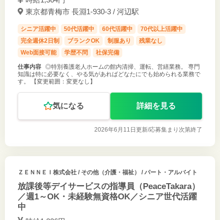
東京都青梅市 長淵1-930-3 / 河辺駅
シニア活躍中
50代活躍中
60代活躍中
70代以上活躍中
完全週休2日制
ブランクOK
制服あり
残業なし
Web面接可能
学歴不問
社保完備
仕事内容
◎特別養護老人ホームの館内清掃、運転、営繕業務。 専門
知識は特に必要なく、やる気があればどなたにでも始められる業務で
す。 【変更範囲：変更なし】
気になる
詳細を見る
2026年6月11日更新/
応募集まり次第終了
ＺＥＮＮＥＩ株式会社
/ その他（介護・福祉） / パート・アルバイト
放課後等デイサービスの指導員（PeaceTakara）
／週1～OK・未経験無資格OK／シニア世代活躍
中