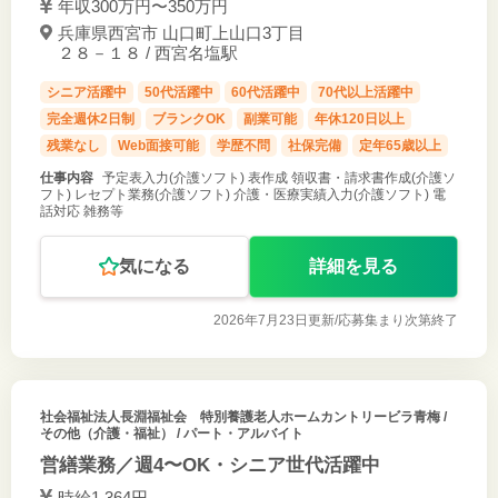
年収300万円〜350万円
兵庫県西宮市 山口町上山口3丁目
２８－１８ / 西宮名塩駅
シニア活躍中
50代活躍中
60代活躍中
70代以上活躍中
完全週休2日制
ブランクOK
副業可能
年休120日以上
残業なし
Web面接可能
学歴不問
社保完備
定年65歳以上
仕事内容
予定表入力(介護ソフト) 表作成 領収書・請求書作成(介護ソ
フト) レセプト業務(介護ソフト) 介護・医療実績入力(介護ソフト) 電
話対応 雑務等
気になる
詳細を見る
2026年7月23日更新/
応募集まり次第終了
社会福祉法人長淵福祉会 特別養護老人ホームカントリービラ青梅
/
その他（介護・福祉） / パート・アルバイト
営繕業務／週4〜OK・シニア世代活躍中
時給1,364円