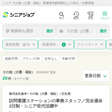
シニア その他（介護・福祉） 再雇用年齢制限なしの求人・仕事情報
求人
履歴
登録
メニュー
勤務地を選択
その他（介護・福祉）
選択
選択
雇用形態・給与
再雇用年齢制限なし
フリーワード
1
資格不問
ブランクOK
定年なし
年齢不問
その他（介護・福祉）
2026/08/07 更新
29
件
- 1ページ目
株式会社倉本
/ その他（介護・福祉） / 正社員
訪問看護ステーションの事務スタッフ／完全週休
2日制・シニア世代活躍中