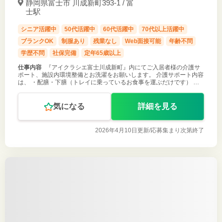
静岡県富士市 川成新町393-1 / 富
士駅
シニア活躍中
50代活躍中
60代活躍中
70代以上活躍中
ブランクOK
制服あり
残業なし
Web面接可能
年齢不問
学歴不問
社保完備
定年65歳以上
仕事内容
『アイクラシエ富士川成新町』内にてご入居者様の介護サ
ポート、施設内環境整備とお洗濯をお願いします。 介護サポート内容
は、 ・配膳・下膳（トレイに乗っているお食事を運ぶだけです） ・
水分提供補助 ・買物代理 ・受診送迎対応（たまに付添有） など。
気になる
詳細を見る
2026年4月10日更新/
応募集まり次第終了