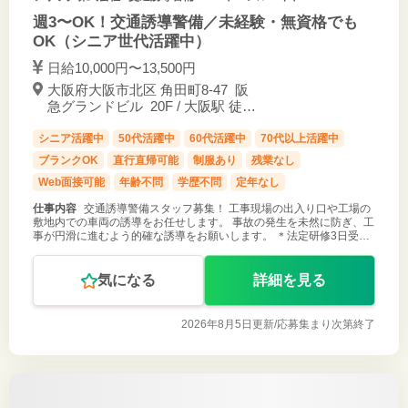
週3〜OK！交通誘導警備／未経験・無資格でも
OK（シニア世代活躍中）
日給10,000円〜13,500円
大阪府大阪市北区 角田町8-47 阪
急グランドビル 20F / 大阪駅 徒歩
約5分
シニア活躍中
50代活躍中
60代活躍中
70代以上活躍中
ブランクOK
直行直帰可能
制服あり
残業なし
Web面接可能
年齢不問
学歴不問
定年なし
仕事内容
交通誘導警備スタッフ募集！ 工事現場の出入り口や工場の
敷地内での車両の誘導をお任せします。 事故の発生を未然に防ぎ、工
事が円滑に進むよう的確な誘導をお願いします。 ＊法定研修3日受講
後、各現場への配属となります。 ご応募お待ちしております！
気になる
詳細を見る
2026年8月5日更新/
応募集まり次第終了