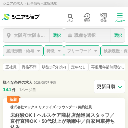
シニアの求人・仕事情報 - 北新地駅
求人
履歴
登録
メニュー
大阪府/大阪市北区/北新地駅
職種を選択
選択
選択
雇用形態・給与
特徴
フリーワード
検索履歴・保
正社員
資格不問
駅徒歩7分以内
定年なし
再雇用年齢制限なし
様々な条件の求人
2026/08/07 更新
141
件
- 1ページ目
新着
株式会社マックス リアライズ
/ ラウンダー / 契約社員
未経験OK！ヘルスケア商材店舗巡回スタッフ／
直行直帰OK・50代以上が活躍中／自家用車持ち
込み