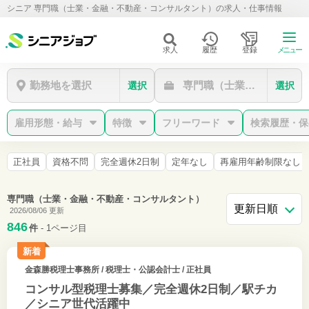
シニア 専門職（士業・金融・不動産・コンサルタント）の求人・仕事情報
求人
履歴
登録
メニュー
勤務地を選択
専門職（士業・金融・不動
選択
選択
雇用形態・給与
特徴
フリーワード
検索履歴・保
正社員
資格不問
完全週休2日制
定年なし
再雇用年齢制限なし
専門職（士業・金融・不動産・コンサルタント）
2026/08/06 更新
846
件
- 1ページ目
新着
金森勝税理士事務所
/ 税理士・公認会計士 / 正社員
コンサル型税理士募集／完全週休2日制／駅チカ
／シニア世代活躍中