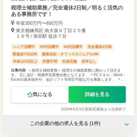
税理士補助業務／完全週休2日制／明るく活気の
ある事務所です！
年収350万円〜650万円
東京都練馬区 南大泉６丁目２０番
１６号 / 保谷駅 徒歩７分
シニア活躍中
50代活躍中
60代活躍中
完全週休2日制
駅徒歩7分以内
服装自由・オフィスカジュアルOK
年休120日以上
学歴不問
社保完備
定年なし
仕事内容
＜税理士補助業務＞ 税理士の補助業務に携わって頂きま
す。 主に会計・税務申告業務全般となります。 ＊PCスキル：Word・
Excelの基本操作や、会計ソフト等対応可能な方を募集します 。 ＊現
在、会計ソフトはJDL・A-SaaS・freeeを使用し、業務効率化
気になる
詳細を見る
2026年8月3日更新/
応募集まり次第終了
この企業の他の求人を見る
(1件)