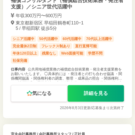
補償コンサルタント（補償総合技術業務・発注者
支援）／シニア世代活躍中
年収300万円〜600万円
東京都新宿区 早稲田鶴巻町110−1
5 / 早稲田駅 徒歩5分
シニア活躍中
50代活躍中
60代活躍中
70代以上活躍中
完全週休2日制
フレックス制あり
直行直帰可能
年休120日以上
残業なし
Web面接可能
学歴不問
社保完備
仕事内容
公共用地補償業務の補償総合技術業務・発注者支援業務を
お願いいたします。 ◯具体的には ・発注者との打ち合わせ協議 ・関
係機関協議 ・関係権利者の調査、整理 ・成果品の照合 ・関係権利者
への補償説明 ・用地交渉 ＊実務経験年数10年以上の方募集 ＊働き方
（勤務曜
気になる
詳細を見る
2026年8月3日更新/
応募集まり次第終了
宮永会計事務所
/ 会計事務所スタッフ / 正社員