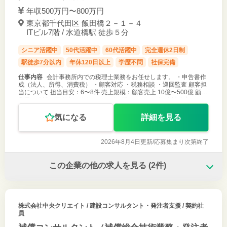
年収500万円〜800万円
東京都千代田区 飯田橋２－１－４
ITビル7階 / 水道橋駅 徒歩５分
シニア活躍中
50代活躍中
60代活躍中
完全週休2日制
駅徒歩7分以内
年休120日以上
学歴不問
社保完備
仕事内容
会計事務所内での税理士業務をお任せします。 ・申告書作
成（法人、所得、消費税） ・顧客対応 ・税務相談 ・巡回監査 顧客担
当について 担当目安：6〜8件 売上規模：顧客売上 10億〜500億 顧客
業界：建設、不動産、飲食、サービス業、アパレル等 自計化率：90
気になる
詳細を見る
2026年8月4日更新/
応募集まり次第終了
この企業の他の求人を見る
(2件)
株式会社中央クリエイト
/ 建設コンサルタント・発注者支援 / 契約社
員