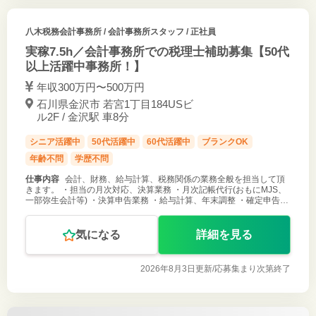
八木税務会計事務所
/ 会計事務所スタッフ / 正社員
実稼7.5h／会計事務所での税理士補助募集【50代
以上活躍中事務所！】
年収300万円〜500万円
石川県金沢市 若宮1丁目184USビ
ル2F / 金沢駅 車8分
シニア活躍中
50代活躍中
60代活躍中
ブランクOK
年齢不問
学歴不問
仕事内容
会計、財務、給与計算、税務関係の業務全般を担当して頂
きます。 ・担当の月次対応、決算業務 ・月次記帳代行(おもにMJS、
一部弥生会計等) ・決算申告業務 ・給与計算、年末調整 ・確定申告業
務 ・各種相談対応 等 ＊お客様は、個人・法人とも中小企業が中心で
す。
気になる
詳細を見る
2026年8月3日更新/
応募集まり次第終了