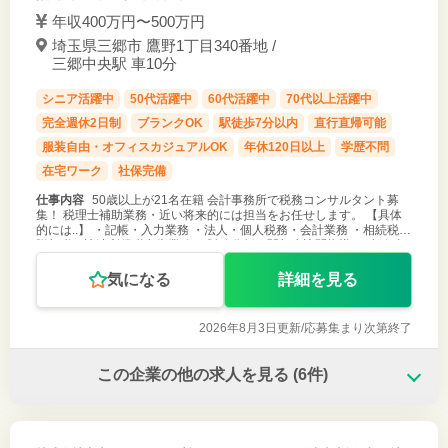
年収400万円〜500万円
埼玉県三郷市 鷹野1丁目340番地 /
三郷中央駅 車10分
シニア活躍中
50代活躍中
60代活躍中
70代以上活躍中
完全週休2日制
ブランクOK
駅徒歩7分以内
直行直帰可能
服装自由・オフィスカジュアルOK
年休120日以上
学歴不問
在宅ワーク
社保完備
仕事内容
50歳以上が21名在籍 会計事務所で税務コンサルタント募
集！ 税理士補助業務・近い将来的には担当をお任せします。 【具体
的には..】 ・記帳・入力業務 ・法人・個人税務・会計業務 ・相続税・
贈与税・譲渡所得税申告業務 ・財務分析・関与先訪問指導 ・連結/事
業承
気になる
詳細を見る
2026年8月3日更新/
応募集まり次第終了
この企業の他の求人を見る
(6件)