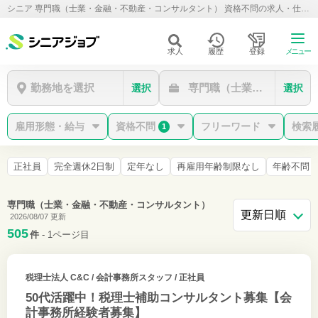
シニア 専門職（士業・金融・不動産・コンサルタント） 資格不問の求人・仕事情報
求人
履歴
登録
メニュー
勤務地を選択
専門職（士業・金融・不動
選択
選択
雇用形態・給与
資格不問
フリーワード
検索
1
正社員
完全週休2日制
定年なし
再雇用年齢制限なし
年齢不問
専門職（士業・金融・不動産・コンサルタント）
2026/08/07 更新
505
件
- 1ページ目
税理士法人 C&C
/ 会計事務所スタッフ / 正社員
50代活躍中！税理士補助コンサルタント募集【会
計事務所経験者募集】