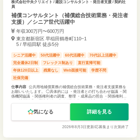
株式会社中央クリエイト
/ 建設コンサルタント・発注者支援 / 契約社
員
補償コンサルタント（補償総合技術業務・発注者
支援）／シニア世代活躍中
年収300万円〜600万円
東京都新宿区 早稲田鶴巻町110−1
5 / 早稲田駅 徒歩5分
シニア活躍中
50代活躍中
60代活躍中
70代以上活躍中
完全週休2日制
フレックス制あり
直行直帰可能
年休120日以上
残業なし
Web面接可能
学歴不問
社保完備
仕事内容
公共用地補償業務の補償総合技術業務・発注者支援業務を
お願いいたします。 ◯具体的には ・発注者との打ち合わせ協議 ・関
係機関協議 ・関係権利者の調査、整理 ・成果品の照合 ・関係権利者
への補償説明 ・用地交渉 ＊実務経験年数10年以上の方募集 ＊働き方
（勤務曜
気になる
詳細を見る
2026年8月3日更新/
応募集まり次第終了