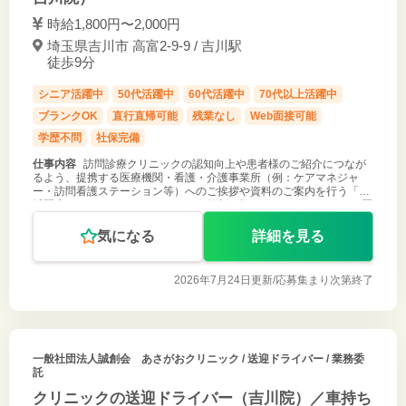
時給1,800円〜2,000円
埼玉県吉川市 高富2-9-9 / 吉川駅
徒歩9分
シニア活躍中
50代活躍中
60代活躍中
70代以上活躍中
ブランクOK
直行直帰可能
残業なし
Web面接可能
学歴不問
社保完備
仕事内容
訪問診療クリニックの認知向上や患者様のご紹介につなが
るよう、提携する医療機関・看護・介護事業所（例：ケアマネジャ
ー・訪問看護ステーション等）へのご挨拶や資料のご案内を行う「地
域医療コーディネーター」のような役割を担っていただきます。 ・医
師・サービス内容のご紹
気になる
詳細を見る
2026年7月24日更新/
応募集まり次第終了
一般社団法人誠創会 あさがおクリニック
/ 送迎ドライバー / 業務委
託
クリニックの送迎ドライバー（吉川院）／車持ち