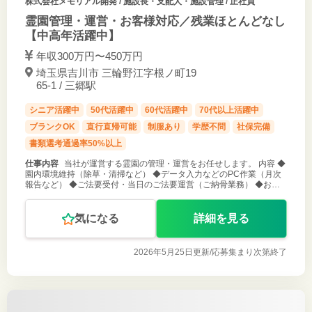
株式会社メモリアル開発
/ 施設長・支配人・施設管理 / 正社員
霊園管理・運営・お客様対応／残業ほとんどなし
【中高年活躍中】
年収300万円〜450万円
埼玉県吉川市 三輪野江字根ノ町19
65-1 / 三郷駅
シニア活躍中
50代活躍中
60代活躍中
70代以上活躍中
ブランクOK
直行直帰可能
制服あり
学歴不問
社保完備
書類選考通過率50%以上
仕事内容
当社が運営する霊園の管理・運営をお任せします。 内容 ◆
園内環境維持（除草・清掃など） ◆データ入力などのPC作業（月次
報告など） ◆ご法要受付・当日のご法要運営（ご納骨業務） ◆お客
様対応 ◆仏事品販売（お花・線香・その他） ◆その他付随する業務
全般
気になる
詳細を見る
2026年5月25日更新/
応募集まり次第終了