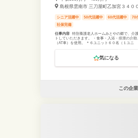
島根県雲南市 三刀屋町乙加宮３４００番
シニア活躍中
50代活躍中
60代活躍中
7
社保完備
仕事内容
特別養護老人ホームみとやの郷で、介護
トしていただきます。 ・食事・入浴・排泄の介助
（AT車）を使用。 ＊６ユニット６０名（１ユニ
気になる
この企