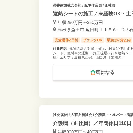
澤井建設株式会社
/ 現場作業員 / 正社員
遮熱シートの施工／未経験OK・土
年収250万円〜350万円
島根県益田市 遠田町１１８６－２ / 
完全週休2日制
ブランクOK
駅徒歩7分以内
仕事内容
建物の暑さ対策・省エネ対策に使用する
シート、他材料の運搬 ・施工現場へ行き遮熱シー
対応エリア：島根県西部、山口県 【業務の
気になる
社会福祉法人萌友福祉会
/ 介護職・ヘルパー・看護
介護職（正社員）／年間休日110日
年収300万円〜400万円