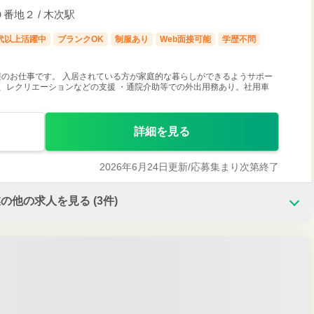
地２ / 木次駅
0代以上活躍中
ブランクOK
制服あり
Web面接可能
学歴不問
のお仕事です。 入居されている方が家庭的な暮らしができるようサポー
、レクリエーションなどの支援 ・通院介助等での外出用務あり。社用車
詳細を見る
2026年6月24日更新/
応募集まり次第終了
業の他の求人を見る
(3件)