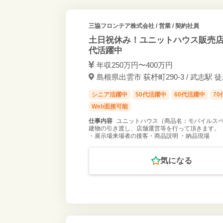
三協フロンテア株式会社
/ 営業 / 契約社員
土日祝休み！ユニットハウス販売店
代活躍中
年収250万円〜400万円
島根県出雲市 荻杼町290-3 / 武志駅 徒
シニア活躍中
50代活躍中
60代活躍中
7
Web面接可能
仕事内容
ユニットハウス（商品名：モバイルスペ
建物の引き渡し、店舗運営等を行って頂きます。 
・展示場来場者の接客・商品説明 ・納品現場
気になる