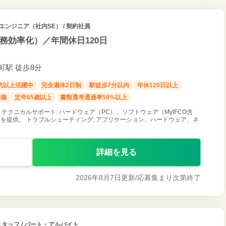
エンジニア（社内SE） / 契約社員
業務効率化）／年間休日120日
町駅 徒歩8分
0代以上活躍中
完全週休2日制
駅徒歩7分以内
年休120日以上
完備
定年65歳以上
書類選考通過率50%以上
ities） テクニカルサポート: ハードウェア（PC）、ソフトウェア（MyIFCO含
を提供。 トラブルシューティング: アプリケーション、ハードウェア、ネ
詳細を見る
2026年8月7日更新/
応募集まり次第終了
スタッフ / パート・アルバイト