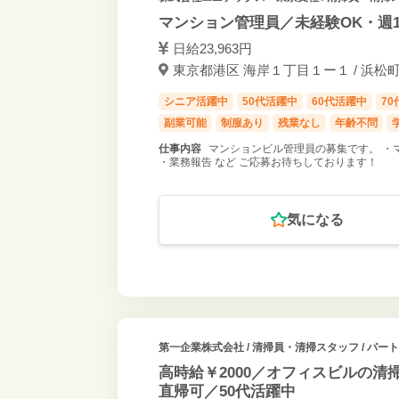
マンション管理員／未経験OK・週1
日給23,963円
東京都港区 海岸１丁目１ー１ / 浜松町
シニア活躍中
50代活躍中
60代活躍中
7
副業可能
制服あり
残業なし
年齢不問
仕事内容
マンションビル管理員の募集です。 ・
・業務報告 など ご応募お待ちしております！
気になる
第一企業株式会社
/ 清掃員・清掃スタッフ / パー
高時給￥2000／オフィスビルの清掃
直帰可／50代活躍中