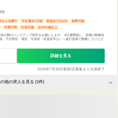
8分
0代以上活躍中
完全週休2日制
駅徒歩7分以内
副業可能
学歴不問
社保完備
定年65歳以上
請の際のバックアップ対応をお願いします。 約1週間前に、翌週の勤務先
全域：千代田区・港区・中央区・杉並区中心）へ直行直帰で勤務していただ
詳細を見る
2026年7月30日更新/
応募集まり次第終了
業の他の求人を見る
(3件)