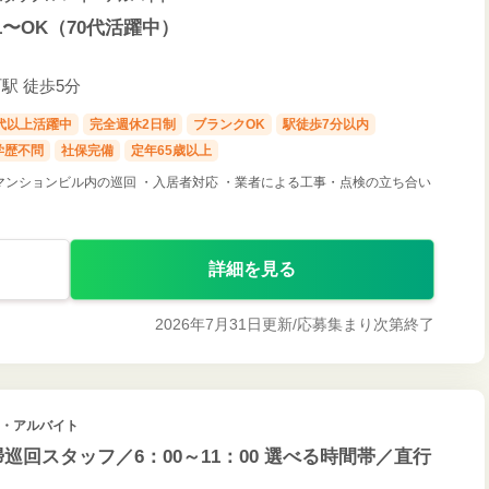
〜OK（70代活躍中）
駅 徒歩5分
0代以上活躍中
完全週休2日制
ブランクOK
駅徒歩7分以内
学歴不問
社保完備
定年65歳以上
マンションビル内の巡回 ・入居者対応 ・業者による工事・点検の立ち合い
詳細を見る
2026年7月31日更新/
応募集まり次第終了
ト・アルバイト
巡回スタッフ／6：00～11：00 選べる時間帯／直行