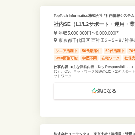
TopTech Informatics株式会社
/ 社内情報システム
社内SE（L1/L2サポート・運用・
年収5,000,000円〜8,000,000円
東京都千代田区 西神田2－5－8 / 神保
シニア活躍中
50代活躍中
60代活躍中
7
Web面接可能
学歴不問
在宅ワーク
社保
仕事内容
■主な職務内容（Key Responsibil
む）、OS、ネットワーク関連の1次・2次サポート
ットワーク
気になる
株式会社ユニテックス 東京支社
/ 清掃員・清掃