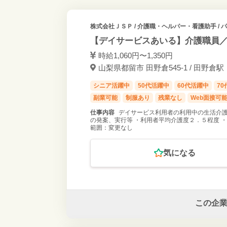
株式会社ＪＳＰ
/ 介護職・ヘルパー・看護助手 /
【デイサービスあいる】介護職員／
時給1,060円〜1,350円
山梨県都留市 田野倉545-1 / 田野倉駅
シニア活躍中
50代活躍中
60代活躍中
7
副業可能
制服あり
残業なし
Web面接可
仕事内容
デイサービス利用者の利用中の生活介護
の発案、実行等 ・利用者平均介護度２．５程度 
範囲：変更なし
気になる
この企