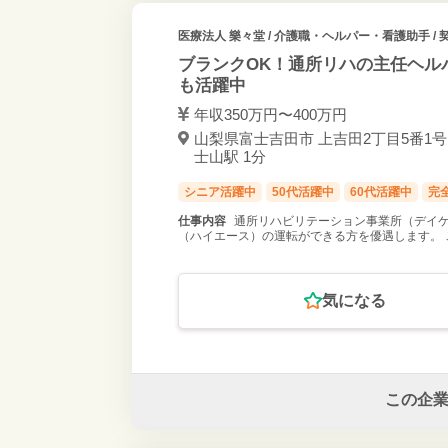
医療法人 樂々堂
/ 介護職・ヘルパー・看護助手 / 
ブランクOK！通所リハの主任ヘル
も活躍中
年収350万円〜400万円
山梨県富士吉田市 上吉田2丁目5番1号 富
士山駅 1分
シニア活躍中
50代活躍中
60代活躍中
完
仕事内容
通所リハビリテーション事業所（デイケ
（ハイエース）の運転ができる方を優遇します。 
気になる
この企