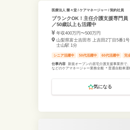
医療法人 樂々堂
/ ケアマネージャー / 契約社員
ブランクOK！主任介護支援専門員
／50歳以上も活躍中
年収400万円〜500万円
山梨県富士吉田市 上吉田2丁目5番1号 富
士山駅 1分
シニア活躍中
50代活躍中
60代活躍中
完
仕事内容
新規オープンの居宅介護支援事業所で、
などのケアマネージャー業務全般 ＊普通自動車運
気になる