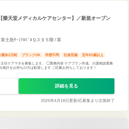
【樂天堂メディカルケアセンター】／新規オープン
士急ﾀｰﾐﾅﾙﾋﾞﾙＱスタ５階 / 富
全週休2日制
ブランクOK
学歴不問
社保完備
定年65歳以上
主任ケアマネを募集します。 ◯業務内容 ケアプラン作成、介護相談業務
転免許をお持ちの方は歓迎します ご応募お待ちしております！
詳細を見る
2025年4月18日更新/
応募集まり次第終了