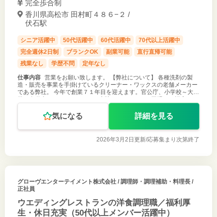
完全歩合制
香川県高松市 田村町４８６−２ /
伏石駅
シニア活躍中
50代活躍中
60代活躍中
70代以上活躍中
完全週休2日制
ブランクOK
副業可能
直行直帰可能
残業なし
学歴不問
定年なし
仕事内容
営業をお願い致します。 【弊社について】 各種洗剤の製
造・販売を事業を手掛けているクリーナー・ワックスの老舗メーカー
である弊社。 今年で創業７１年目を迎えます。官公庁、小学校～大
学、自動車メーカー、ホテル、病院、レストラン、工場など幅広いメ
ーカー・業界と直接取
気になる
詳細を見る
2026年3月2日更新/
応募集まり次第終了
グローヴエンターテイメント株式会社
/ 調理師・調理補助・料理長 /
正社員
ウエディングレストランの洋食調理職／福利厚
生・休日充実（50代以上メンバー活躍中）