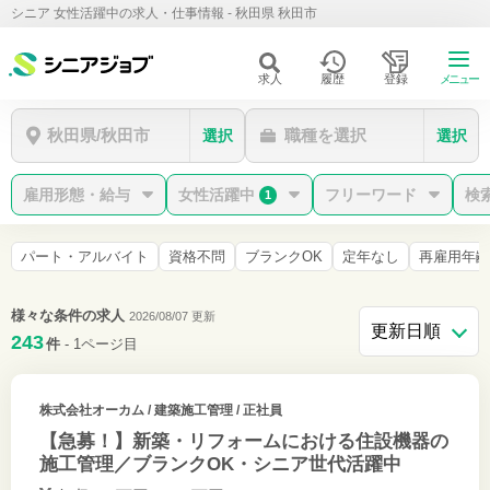
シニア 女性活躍中の求人・仕事情報 - 秋田県 秋田市
求人
履歴
登録
メニュー
秋田県/秋田市
職種を選択
選択
選択
雇用形態・給与
女性活躍中
フリーワード
検
1
パート・アルバイト
資格不問
ブランクOK
定年なし
再雇用年齢
様々な条件の求人
2026/08/07 更新
243
件
- 1ページ目
株式会社オーカム
/ 建築施工管理 / 正社員
【急募！】新築・リフォームにおける住設機器の
施工管理／ブランクOK・シニア世代活躍中