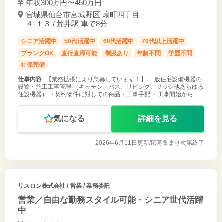
年収300万円〜450万円
宮城県仙台市宮城野区 扇町四丁目
４-１３ / 荒井駅 車で8分
シニア活躍中
50代活躍中
60代活躍中
70代以上活躍中
ブランクOK
直行直帰可能
制服あり
年齢不問
学歴不問
社保完備
仕事内容
【業務拡張により急募しています！】 一般住宅設備機器の
設置・施工工事管理 （キッチン、バス、リビング、サッシ他あらゆる
住設機器） ・契約物件に対しての商品・工事手配 ・工事開始からの
現場での管理 ・営業からしっかりと引継ぎされた後の管理 ・提携工
事業者との打ち
気になる
詳細を見る
2026年6月11日更新/
応募集まり次第終了
リスロン株式会社
/ 営業 / 業務委託
営業／自由な勤務スタイル可能・シニア世代活躍
中