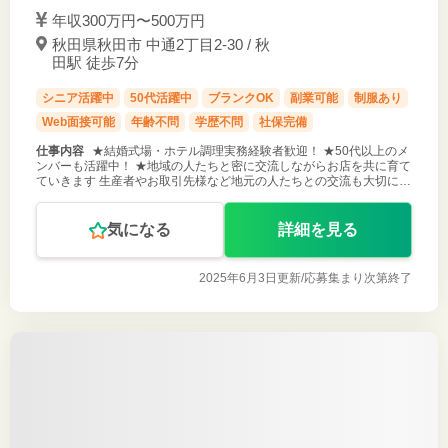
年収300万円〜500万円
秋田県秋田市 中通2丁目2-30 / 秋
田駅 徒歩7分
シニア活躍中
50代活躍中
ブランクOK
副業可能
制服あり
Web面接可能
年齢不問
学歴不問
社保完備
仕事内容
★結婚式場・ホテル調理実務経験者歓迎！ ★50代以上のメ
ンバーも活躍中！ ★地域の人たちと密に交流しながらお店を共に育て
ていきます 生産者やお取引先様など地元の人たちとの交流も大切に。
アットホームな雰囲気で無理なくじっくり腰を据えて長く働ける環境
です。 ▼ウ
気になる
詳細を見る
2025年6月3日更新/
応募集まり次第終了