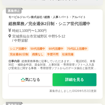
募集停止
モービルジャパン株式会社
/ 総務・人事 / パート・アルバイト
総務業務／完全週休2日制・シニア世代活躍中
時給1,100円〜1,300円
宮城県仙台市宮城野区 中野5-5-12
/ 中野栄駅
シニア活躍中
50代活躍中
60代活躍中
70代以上活躍中
完全週休2日制
残業なし
学歴不問
社保完備
仕事内容
総務業務事務に従事していただきます。 ・電話対応、来客
対応 ・補助金申請、資金対策、人事対策 ・専用管理ソフトへ入力及
び受発注に関する事務 ・専用管理ソフトからのデータ抽出と販売実績
作成等 ＊変更範囲：変更なし
気になる
詳細を見る
募集停止しました/
2026年5月2日更新