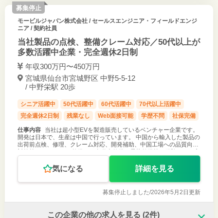
募集停止
モービルジャパン株式会社
/ セールスエンジニア・フィールドエンジ
ニア / 契約社員
当社製品の点検、整備クレーム対応／50代以上が
多数活躍中企業・完全週休2日制
年収300万円〜450万円
宮城県仙台市宮城野区 中野5-5-12
/ 中野栄駅 20歩
シニア活躍中
50代活躍中
60代活躍中
70代以上活躍中
完全週休2日制
残業なし
Web面接可能
学歴不問
社保完備
仕事内容
当社は超小型EVを製造販売しているベンチャー企業です。
開発は日本で、生産は中国で行っています。 中国から輸入した製品の
出荷前点検、修理、クレーム対応、開発補助、中国工場への品質向上
対策等です。 バイク整備や、自動車整備、電装整備等の経験のある方
ならどなたでも
気になる
詳細を見る
募集停止しました/
2026年5月2日更新
この企業の他の求人を見る
(2件)