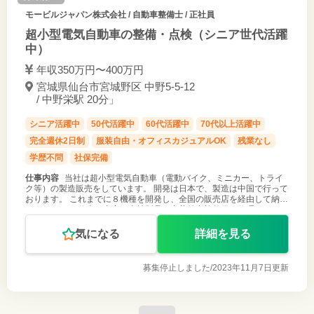
モービルジャパン株式会社
/ 自動車整備士 / 正社員
超小型電気自動車の整備・点検（シニア世代活躍
中）
年収350万円〜400万円
宮城県仙台市宮城野区 中野5-5-12
/ 中野栄駅 20分」
シニア活躍中
50代活躍中
60代活躍中
70代以上活躍中
完全週休2日制
服装自由・オフィスカジュアルOK
残業なし
学歴不問
社保完備
仕事内容
当社は超小型電気自動車（電動バイク、ミニカー、トライ
ク等）の製造販売をしています。 開発は日本で、製造は中国で行って
おります。 これまでに８機種を開発し、全国の販売店を経由して納車
しています。 仕事の内容は当社製品の出荷前点検整備、修理、クレー
ム処理等です。
気になる
詳細を見る
募集停止しました/
2023年11月7日更新