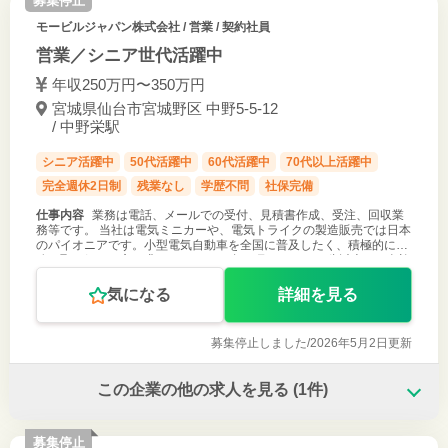
募集停止
モービルジャパン株式会社
/ 営業 / 契約社員
営業／シニア世代活躍中
年収250万円〜350万円
宮城県仙台市宮城野区 中野5-5-12
/ 中野栄駅
シニア活躍中
50代活躍中
60代活躍中
70代以上活躍中
完全週休2日制
残業なし
学歴不問
社保完備
仕事内容
業務は電話、メールでの受付、見積書作成、受注、回収業
務等です。 当社は電気ミニカーや、電気トライクの製造販売では日本
のパイオニアです。小型電気自動車を全国に普及したく、積極的に業
務に取り組める方を求めます。 Ｒ５年７月から、１６歳以上なら免許
なしで公道を時速２
気になる
詳細を見る
募集停止しました/
2026年5月2日更新
この企業の他の求人を見る
(1件)
募集停止