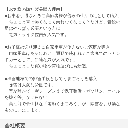
【お客様の弊社製品購入理由】
■お車を引退されるご高齢者様が普段の生活の足として購入
ちょっと車は怖くなって乗れなくなってきたけど、普段の
足はやっぱり必要という方に
電気トライク佐吉が人気です。
■お子様の送り迎えに自家用車が使えないご家庭が購入
自家用車はあるけれど、通勤で使われるご家庭でのセカン
ドカーとして、伊達な奴が人気です。
ちょっとした買い物や荷物運びにも最適。
■積雪地域での排雪手段としてくまごろうを購入
除雪は大変な労働です。
音が静かで、翌シーズンまで保守整備（ガソリン、オイル
を抜く等）がいらない、
高性能で低価格な「電動くまごろう」が、除雪をより楽な
ものにいたします。
会社概要