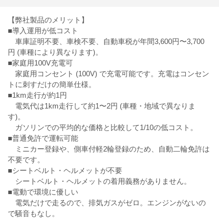
【弊社製品のメリット】
■導入運用が低コスト
車庫証明不要、車検不要、自動車税が年間3,600円〜3,700
円 (車種により異なります)。
■家庭用100V充電可
家庭用コンセント (100V) で充電可能です。充電はコンセン
トに刺すだけの簡単仕様。
■1km走行が約1円
電気代は1km走行して約1〜2円 (車種・地域で異なりま
す)。
ガソリンでの平均的な価格と比較して1/10の低コスト。
■普通免許で運転可能
ミニカー登録や、側車付軽2輪登録のため、自動二輪免許は
不要です。
■シートベルト・ヘルメットが不要
シートベルト・ヘルメットの着用義務がありません。
■電動で環境に優しい
電気だけで走るので、排気ガスがゼロ。エンジンがないの
で騒音もなし。