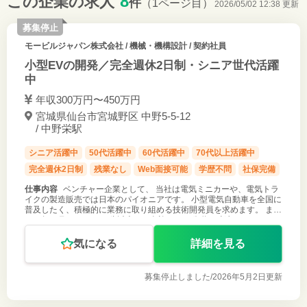
8
この企業の求人
件
（1ページ目）
2026/05/02 12:38 更新
募集停止
モービルジャパン株式会社
/ 機械・機構設計 / 契約社員
小型EVの開発／完全週休2日制・シニア世代活躍
中
年収300万円〜450万円
宮城県仙台市宮城野区 中野5-5-12
/ 中野栄駅
シニア活躍中
50代活躍中
60代活躍中
70代以上活躍中
完全週休2日制
残業なし
Web面接可能
学歴不問
社保完備
仕事内容
ベンチャー企業として、 当社は電気ミニカーや、電気トラ
イクの製造販売では日本のパイオニアです。 小型電気自動車を全国に
普及したく、積極的に業務に取り組める技術開発員を求めます。 また
Ｒ５年７月から、 １６歳以上なら免許なしで公道を時速２０ｋｍ／ｈ
以下で走行でき
気になる
詳細を見る
募集停止しました/
2026年5月2日更新