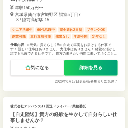
年収150万円〜
宮城県仙台市宮城野区 福室5丁目7
-8 / 陸前高砂駅 15
シニア活躍中
60代活躍中
完全週休2日制
ブランクOK
副業可能
直行直帰可能
残業なし
学歴不問
定年なし
仕事内容
≪元気に貴方らしく‼≫ 自走で車両をお届けする仕事で
す！ 難しい仕事はありません。 力仕事はありません！ 経験を活かし
誰でも活躍できる仕事です。 貴方の働きたい時間に働いて頂くことも
可能です。 ・なかなか自分に合った仕事が見つからない。 ・退職
後、仕事は探した
気になる
詳細を見る
2026年6月17日更新/
応募集まり次第終了
株式会社アドバンスJ
/ 回送ドライバー / 業務委託
【自走陸送】貴方の経験を生かして自分らしい仕
事しませんか？