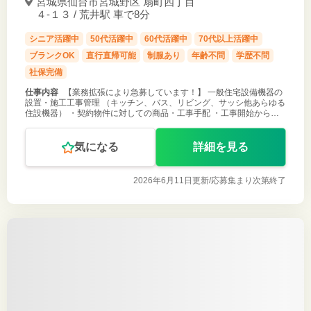
宮城県仙台市宮城野区 扇町四丁目
４-１３ / 荒井駅 車で8分
シニア活躍中
50代活躍中
60代活躍中
70代以上活躍中
ブランクOK
直行直帰可能
制服あり
年齢不問
学歴不問
社保完備
仕事内容
【業務拡張により急募しています！】 一般住宅設備機器の
設置・施工工事管理 （キッチン、バス、リビング、サッシ他あらゆる
住設機器） ・契約物件に対しての商品・工事手配 ・工事開始からの
現場での管理 ・営業からしっかりと引継ぎされた後の管理 ・提携工
事業者との打ち
気になる
詳細を見る
2026年6月11日更新/
応募集まり次第終了