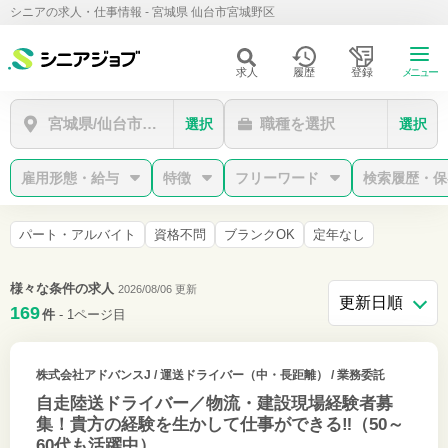
シニアの求人・仕事情報 - 宮城県 仙台市宮城野区
求人
履歴
登録
メニュー
宮城県/仙台市宮城野区
職種を選択
選択
選択
雇用形態・給与
特徴
フリーワード
検索履歴・保
パート・アルバイト
資格不問
ブランクOK
定年なし
様々な条件の求人
2026/08/06 更新
169
件
- 1ページ目
株式会社アドバンスJ
/ 運送ドライバー（中・長距離） / 業務委託
自走陸送ドライバー／物流・建設現場経験者募
集！貴方の経験を生かして仕事ができる‼（50～
60代も活躍中）