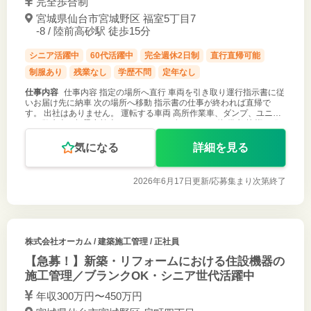
完全歩合制
宮城県仙台市宮城野区 福室5丁目7
-8 / 陸前高砂駅 徒歩15分
シニア活躍中
60代活躍中
完全週休2日制
直行直帰可能
制服あり
残業なし
学歴不問
定年なし
仕事内容
仕事内容 指定の場所へ直行 車両を引き取り運行指示書に従
いお届け先に納車 次の場所へ移動 指示書の仕事が終われば直帰で
す。 出社はありません。 運転する車両 高所作業車、ダンプ、ユニッ
ク、散水車、橋梁点検車、ライトバン、軽トラック他 備考 挨拶、服
装、安全運転
気になる
詳細を見る
2026年6月17日更新/
応募集まり次第終了
株式会社オーカム
/ 建築施工管理 / 正社員
【急募！】新築・リフォームにおける住設機器の
施工管理／ブランクOK・シニア世代活躍中
年収300万円〜450万円