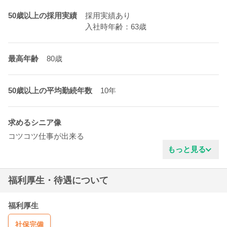
50歳以上の採用実績
採用実績あり
入社時年齢：63歳
最高年齢
80歳
50歳以上の平均勤続年数
10年
求めるシニア像
コツコツ仕事が出来る
明るいタイプ
もっと見る
新しい事を学ぶ姿勢
穏やかな雰囲気
福利厚生・待遇について
清潔感がある
責任感がある
福利厚生
社保完備