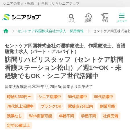
シニアの求人・転職・仕事探しならシニアジョブ
求人
履歴
登録
メニュー
セントケア四国株式会社の求人・採用情報
セントケア四国株式会
セントケア四国株式会社の理学療法士、作業療法士、言語
聴覚士求人（パート・アルバイト）
訪問リハビリスタッフ（セントケア訪問
看護ステーション松山）／週1〜OK・未
経験でもOK・シニア世代活躍中
募集状況確認日:2026年7月28日/
応募集まり次第終了
時給3,360円〜
シニア活躍中
50代活躍中
60代活躍中
70代以上活躍中
ブランクOK
駅徒歩7分以内
副業可能
残業なし
Web面接可能
年齢不問
学歴不問
社保完備
定年65歳以上