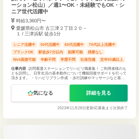
ーション松山）／週1〜OK・未経験でもOK・シ
ニア世代活躍中
時給3,360円〜
愛媛県松山市 古三津２丁目２０－
１ / 三津浜駅 徒歩1分
シニア活躍中
50代活躍中
60代活躍中
70代以上活躍中
ブランクOK
駅徒歩7分以内
副業可能
残業なし
Web面接可能
年齢不問
学歴不問
社保完備
定年65歳以上
仕事内容
訪問看護ステーションでリハビリ職募集！ ご利用者様のも
とを訪問し、日常生活の基本動作について機能回復サポートを行って
頂きます。 ・リハビリプラン作成 ・歩行訓練やマッサージなど基本
的な生活動作の維持・回復の為のリハビリテーション ・看護師へのリ
ハビリ指導 など
気になる
詳細を見る
2023年11月28日更新/
応募集まり次第終了