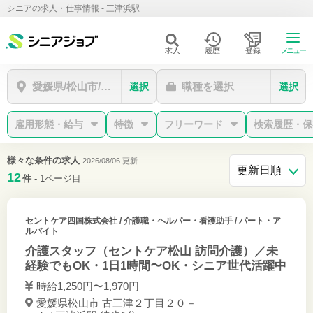
シニアの求人・仕事情報 - 三津浜駅
求人
履歴
登録
メニュー
愛媛県/松山市/三津浜駅
職種を選択
選択
選択
雇用形態・給与
特徴
フリーワード
検索履歴・保
様々な条件の求人
2026/08/06 更新
12
件
- 1ページ目
セントケア四国株式会社
/ 介護職・ヘルパー・看護助手 / パート・ア
ルバイト
介護スタッフ（セントケア松山 訪問介護）／未
経験でもOK・1日1時間〜OK・シニア世代活躍中
時給1,250円〜1,970円
愛媛県松山市 古三津２丁目２０－