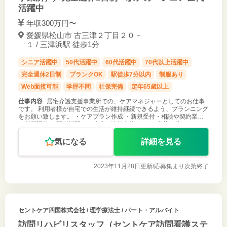
活躍中
年収300万円〜
愛媛県松山市 古三津２丁目２０－
１ / 三津浜駅 徒歩1分
シニア活躍中
50代活躍中
60代活躍中
70代以上活躍中
完全週休2日制
ブランクOK
駅徒歩7分以内
制服あり
Web面接可能
学歴不問
社保完備
定年65歳以上
仕事内容
居宅介護支援事業所での、ケアマネジャーとしてのお仕事
です。 利用者様が自宅での生活が維持継続できるよう、プランニング
をお願い致します。 ・ケアプラン作成 ・新規受付・相談や契約業務
・利用調整 ・関係機関との連携・情報交換 など ご応募お待ちしてお
ります！
気になる
詳細を見る
2023年11月28日更新/
応募集まり次第終了
セントケア四国株式会社
/ 理学療法士 / パート・アルバイト
訪問リハビリスタッフ（セントケア訪問看護ステ