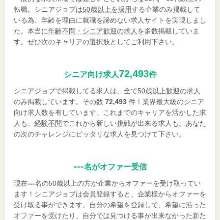
転職。シニアジョブは
50歳以上を採用
する企業のみ掲載して
いる為、年齢を理由に就職を諦めない求人サイトを実現しまし
た。本当に
年齢不問・シニア歓迎の求人
を多数掲載していま
す。ぜひ次のキャリアの選択肢としてご利用下さい。
72,493
シニア向け求人
件
シニアジョブで掲載してる求人は、全て
50歳以上歓迎の求人
のみ掲載しています。その数
72,493
件！業界最大級のシニア
向け求人数を有しています。これまでのキャリアを活かした求
人も、
経験不問
でこれから新しい挑戦が出来る求人も。あなた
の次のチャレンジにピッタリな求人を見つけて下さい。
---
名がオファー受信
現在
---
名の50歳以上の方が企業からオファーを受け取ってい
ます！シニアジョブは会員登録すると、企業様からオファーを
受け取る事ができます。自分の希望を登録して、希望に沿った
オファーを受けたり、自分では見つける事が出来なかった新た