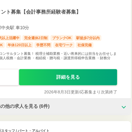
タント募集【会計事務所経験者募集】
郷中央駅 車10分
0代以上活躍中
完全週休2日制
ブランクOK
駅徒歩7分以内
K
年休120日以上
学歴不問
在宅ワーク
社保完備
税務コンサルタント募集！ 税理士補助業務・近い将来的には担当をお任せしま
人・個人税務・会計業務 ・相続税・贈与税・譲渡所得税申告業務 ・財務分
詳細を見る
2026年8月3日更新/
応募集まり次第終了
業の他の求人を見る
(6件)
所スタッフ / パート・アルバイト