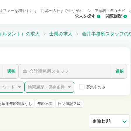
オファーを増やすには
応募〜入社までのながれ
シニア給料・年収ナビ
求人を探す
閲覧履歴
サルタント）の求人
士業の求人
会計事務所スタッフの
会計事務所スタッフ
選択
選択
ーワード
検索履歴・保存条件
募集中のみ
再雇用年齢制限なし
年齢不問
日商簿記２級