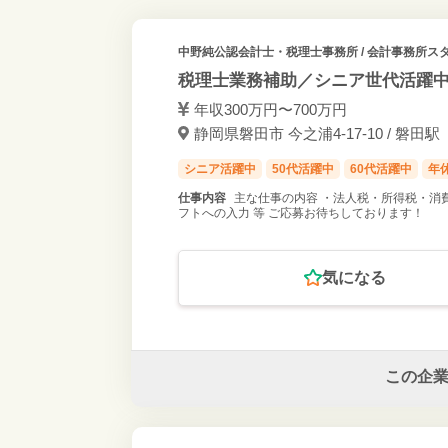
中野純公認会計士・税理士事務所
/ 会計事務所スタ
税理士業務補助／シニア世代活躍
年収300万円〜700万円
静岡県磐田市 今之浦4-17-10 / 磐田駅
シニア活躍中
50代活躍中
60代活躍中
年休
仕事内容
主な仕事の内容 ・法人税・所得税・消
フトへの入力 等 ご応募お待ちしております！
気になる
この企