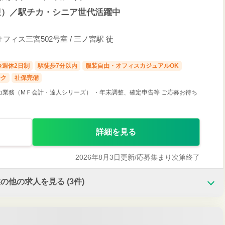
迎）／駅チカ・シニア世代活躍中
オフィス三宮502号室 / 三ノ宮駅 徒
全週休2日制
駅徒歩7分以内
服装自由・オフィスカジュアルOK
ーク
社保完備
力業務（МＦ会計・達人シリーズ） ・年末調整、確定申告等 ご応募お待ち
詳細を見る
2026年8月3日更新/
応募集まり次第終了
業の他の求人を見る
(3件)