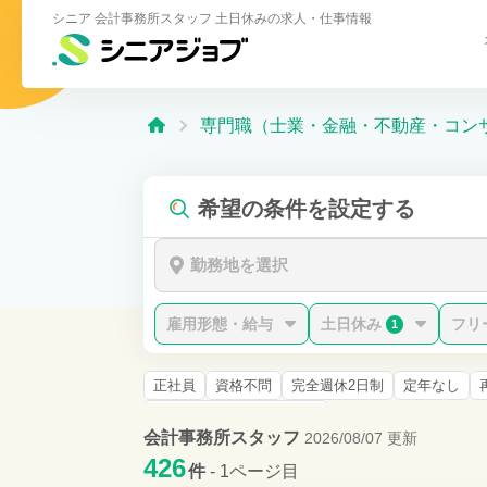
シニア 会計事務所スタッフ 土日休みの求人・仕事情報
専門職（士業・金融・不動産・コン
希望の条件を設定する
勤務地を選択
雇用形態・給与
土日休み
フリ
1
正社員
資格不問
完全週休2日制
定年なし
税理士科目合格(1〜5科目)
会計事務所スタッフ
2026/08/07 更新
426
件
- 1ページ目