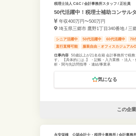
税理士法人 C&C
/ 会計事務所スタッフ / 正社員
50代活躍中！税理士補助コンサル
年収400万円〜500万円
埼玉県三郷市 鷹野1丁目340番地 / 三
シニア活躍中
50代活躍中
60代活躍中
7
直行直帰可能
服装自由・オフィスカジュアルO
仕事内容
50歳以上が21名在籍 会計事務所で
す。 【具体的には..】 ・記帳・入力業務 ・法
析・関与先訪問指導 ・連結/事業承
気になる
この企
永安栄棟 公認会計士・税理士事務所
/ 会計事務